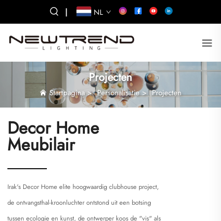
|
NL
Projecten
Startpagina
>
Personalisatie
>
Projecten
Decor Home
Meubilair
Irak's Decor Home elite hoogwaardig clubhouse project,
de ontvangsthal-kroonluchter ontstond uit een botsing
tussen ecologie en kunst, de ontwerper koos de "vis" als