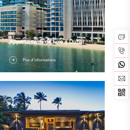
Appartements de luxe à Dubaï
Appartements ultra-luxueux à DubaïNom du projet
Plus d'informations
: Appartements de luxe à DubaïEmplacement :
Dubaï, Émirats arabes unisType de projet :
Éclairage haut de gamme pour résidentiel et
hôtellerieServices fournis : Fabrication sur
mesure d’éclairages, conception technique,
emballage professionnel et assistance à
l’installation…