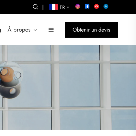
|
FR
g
À propos
Obtenir un devis