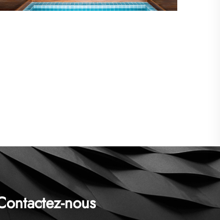
paysages maritimes cinématographiques et un
luxe sans égal. C'est un paradis de beauté
immaculée situé au cœur des Maldives, où plaisir
et objectif coexistent. Son attrait intemporel...
Contactez-nous