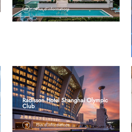
Villa côtière de luxe, Naples, FlorideNom du
Plus d'informations
projet : Domaine privé de villaEmplacement :
Naples, Floride, États-UnisType de projet :
Éclairage résidentiel et paysager haut de
gammeServices fournis : Fabrication sur mesure
d’éclairages, ingénierie résistante aux
intempéries et fourniture…
Radisson Hotel Shanghai Olympic
Club
Type de projet : Éclairage personnalisé pour le
Plus d'informations
secteur de l’hôtellerie Lieu : Shanghai, Chine