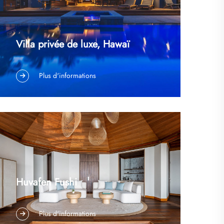
Villa privée de luxe, Hawaï
Villa privée de luxe, HawaïType de projet :
Plus d'informations
Éclairage résidentiel et paysager de luxeLieu :
Hawaï, États-UnisServices fournis : Fabrication
sur mesure d’éclairage, ingénierie résistante aux
intempéries et approvisionnement Aperçu du
projetSituée face à la vue...
Huvafen Fushi
PARADIS REDEFINI Huvafen est un rêve vivant.
Plus d'informations
Une retraite tropicale luxuriante, avec des