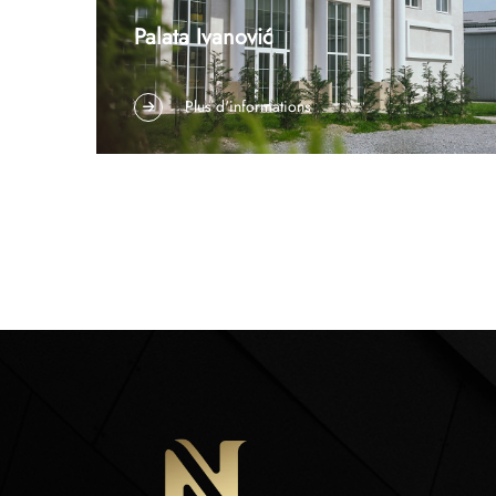
Palata Ivanović
Présentation de projet : Palata Ivanović,
Plus d'informations
SerbieNom du projet : Palata
IvanovićEmplacement : SerbieType de projet :
Éclairage pour lieux événementiels et
hôtellerieServices fournis : Conception sur
mesure d’éclairage, fabrication personnalisée et
fournitureAperçu du projetSitué dans le h...