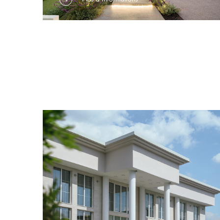
Glen Iris, cette maison architecturale moderne
nécessitait une solution d’éclairage complète,
capable de mettre parfaitement en valeur ses
lignes épurées, ses vastes espaces à plusieurs
niveaux et ses élégantes zones extérieures.
Zhongshan LC ...