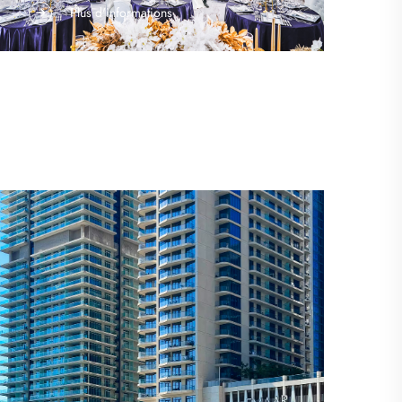
Plus d'informations
JaponType de projet : Éclairage haut de gamme
pour lieux d’événements et
d’hébergementEmplacement : JaponServices
fournis : Fabrication sur mesure d’éclairages,
emballage à l’exportation et assistance à
l’installationSitué au Japon, ce lieu de mariage
haut de gamme...