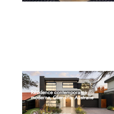
luminaires, conception technique, emballage
professionnel et assistance à l’installation — Situé
en Roumanie, ce centre événementiel haut de
gamme est un lieu très prisé de…
Résidence contemporaine
moderne, Glen Iris, Australie
Située dans le quartier verdoyant et prestigieux de
Plus d'informations