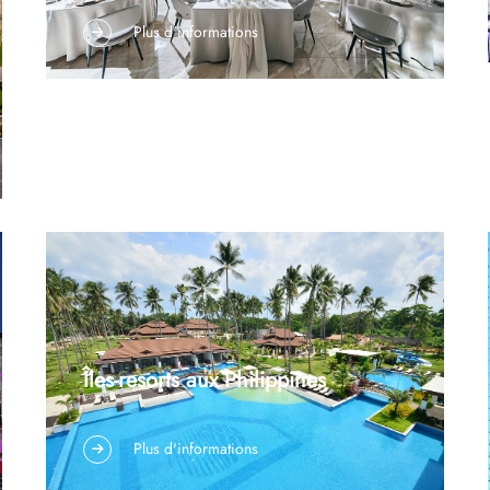
Salle de banquet haut de gamme, Japon. Type de
Plus d'informations
projet : Éclairage pour lieu événementiel de luxe
et secteur de l’hôtellerie. Emplacement : Japon.
Services fournis : Fabrication sur mesure
d’éclairages, assistance à l’installation et
conditionnement pour l’exportation. Située au
Japon, cette salle de banquet haut de gamme est
une bre...
Îles-resorts aux Philippines
Complexe hôtelier insulaire haut de gamme,
Plus d'informations
PhilippinesNom du projet : Complexe hôtelier
sur île privéeEmplacement : PhilippinesType de