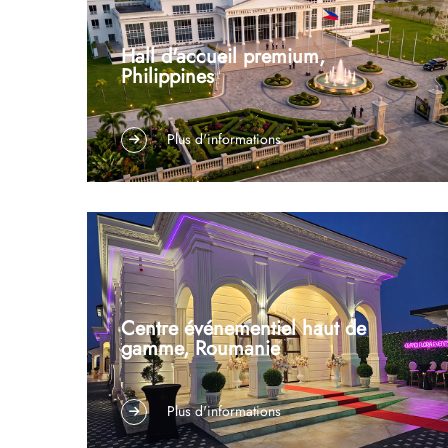
Hall d'accueil premium,
Philippines
Type de projet : Bureau commercial et éclairage
Plus d'informations
architectural Lieu : Philippines Services fournis :
Fabrication sur mesure d’éclairages, assemblage
d’essai en usine, logistique professionnelle
d’emballage et assistance à l’installation. Un hall
d’entrée sert d’élément architecturale...
Centre événementiel haut de
gamme, Roumanie
Éclairage pour lieux d’événements et
Plus d'informations
d’hébergement — Emplacement : Roumanie —
Services fournis : Fabrication sur mesure de