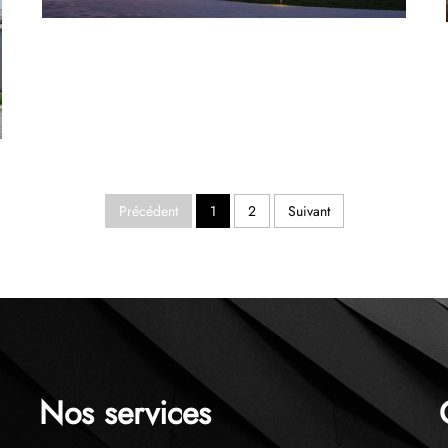
Services fournis : Conception, fabrication et
fourniture d’éclairage sur mesure. Le Radisson
Hotel Shanghai Olympic Club incarne un
équilibre parfait entre luxe moderne et élégance
dynamique...
Précédent
1
2
Suivant
Nos services