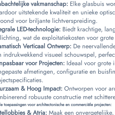
bachtelijke vakmanschap:
Elke glasbuis wo
ardoor uitstekende kwaliteit en unieke opt
oond voor briljante lichtverspreiding.
tegrale LED-technologie:
Biedt krachtige, lan
lichting, wat de exploitatiekosten voor grote 
amatisch Verticaal Ontwerp:
De neervallende
 indrukwekkend visueel schouwspel, perfect v
npasbaar voor Projecten:
Ideaal voor grote i
ngepaste afmetingen, configuratie en buisfi
jectspecificaties.
urzaam & Hoog Impact:
Ontworpen voor ar
binerend robuuste constructie met schittere
le toepassingen voor architectonische en commerciële projecten:
tellobbies & Atria:
Maak een onvergetelijke,