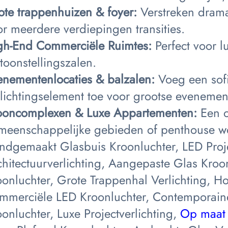
ote trappenhuizen & foyer:
Verstreken dramat
or meerdere verdiepingen transities.
gh-End Commerciële Ruimtes:
Perfect voor l
toonstellingszalen.
enementenlocaties & balzalen:
Voeg een sof
rlichtingselement toe voor grootse evenemen
oncomplexen & Luxe Appartementen:
Een 
meenschappelijke gebieden of penthouse w
ndgemaakt Glasbuis Kroonluchter, LED Proje
chitectuurverlichting, Aangepaste Glas Kroo
oonluchter, Grote Trappenhal Verlichting, Ho
mmerciële LED Kroonluchter, Contemporaine 
onluchter, Luxe Projectverlichting,
Op maat 