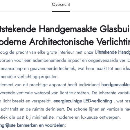
Overzicht
tstekende Handgemaakte Glasbuis
derne Architectonische Verlichti
oog de pracht van elke grote interieur met onze
Uitstekende Hand
orpen voor een adembenemende impact en ongeëvenaarde verlicht
tenaarschap en geavanceerde techniek, wat hem maakt tot een idea
erciële verlichtingsprojecten.
element van dit prachtige apparaat heeft individueel
handgemaakte
verende verticale waterval van licht te creëren. De inherente varia
k licht breekt en verspreidt.
energiezuinige LED-verlichting
, wat re
acht trekt en de ruimte definieert. De schone lijnen en verticale
etiek die past bij minimaliste, moderne en luxueuze ontwerpen.
ngrijkste kenmerken en voordelen: