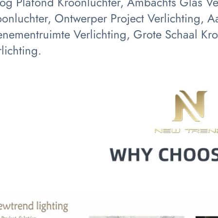
og Plafond Kroonluchter, Ambachts Glas Verl
onluchter, Ontwerper Project Verlichting, A
enementruimte Verlichting, Grote Schaal Kr
lichting.