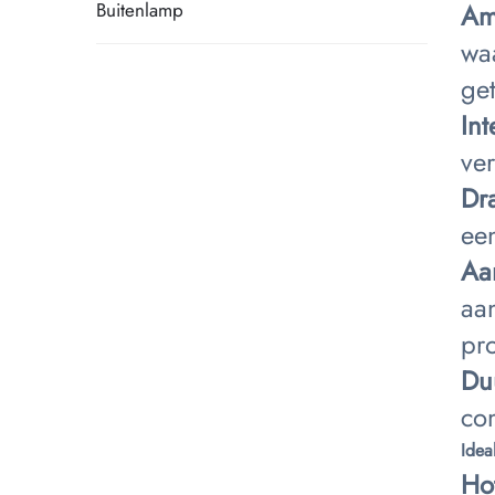
Am
Buitenlamp
wa
get
In
ver
Dr
een
Aa
aa
pro
Du
com
Idea
Ho