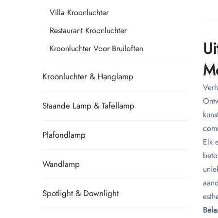
Villa Kroonluchter
Restaurant Kroonluchter
Ui
Kroonluchter Voor Bruiloften
Mo
Kroonluchter & Hanglamp
Verh
Ontw
Staande Lamp & Tafellamp
kuns
comm
Plafondlamp
Elk 
beto
Wandlamp
unie
aand
Spotlight & Downlight
esth
Bela