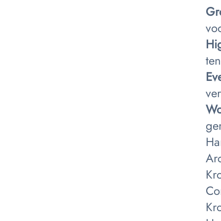
Gr
vo
Hi
ten
Ev
ve
Wo
ge
Ha
Ar
Kr
Co
Kro