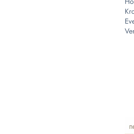
Ho
Kro
Ev
Ver