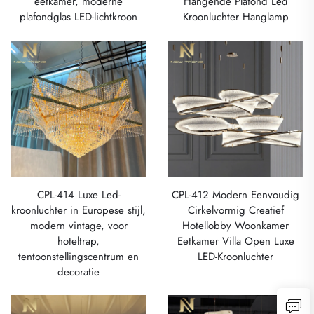
eetkamer, moderne
Hangende Plafond Led
plafondglas LED-lichtkroon
Kroonluchter Hanglamp
CPL-414 Luxe Led-
CPL-412 Modern Eenvoudig
kroonluchter in Europese stijl,
Cirkelvormig Creatief
modern vintage, voor
Hotellobby Woonkamer
hoteltrap,
Eetkamer Villa Open Luxe
tentoonstellingscentrum en
LED-Kroonluchter
decoratie