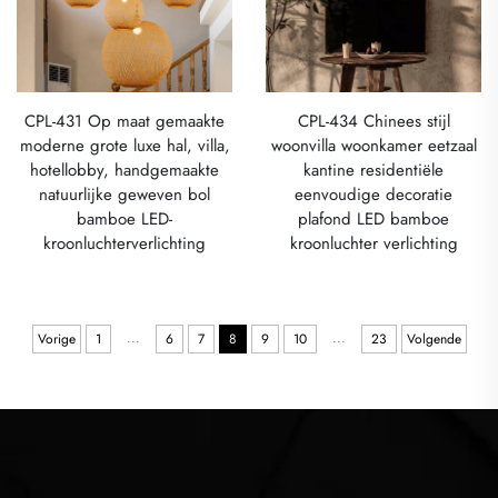
CPL-431 Op maat gemaakte
CPL-434 Chinees stijl
moderne grote luxe hal, villa,
woonvilla woonkamer eetzaal
hotellobby, handgemaakte
kantine residentiële
natuurlijke geweven bol
eenvoudige decoratie
bamboe LED-
plafond LED bamboe
kroonluchterverlichting
kroonluchter verlichting
...
...
Vorige
1
6
7
8
9
10
23
Volgende