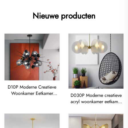
Nieuwe producten
D10P Moderne Creatieve
Woonkamer Eetkamer
D030P Moderne creatieve
Slaapkamer Glas LED
acryl woonkamer eetkamer
Kroonluchter
slaapkamer led Kroonluchter