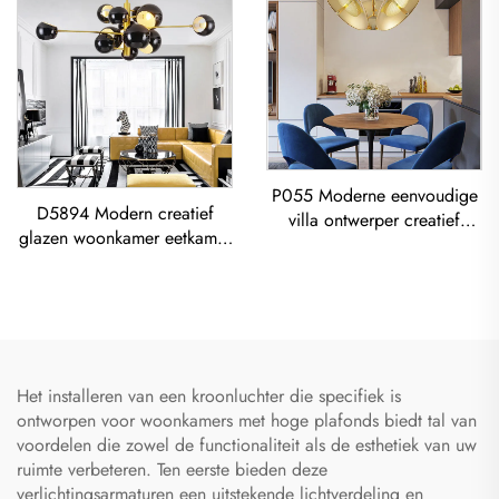
P055 Moderne eenvoudige
D5894 Modern creatief
villa ontwerper creatief
glazen woonkamer eetkamer
woonkamer eetkamer
slaapkamer led Kroonluchter
gouden Luster LED moderne
Gouden Hanglamp
verlichting
Het installeren van een kroonluchter die specifiek is
ontworpen voor woonkamers met hoge plafonds biedt tal van
voordelen die zowel de functionaliteit als de esthetiek van uw
ruimte verbeteren. Ten eerste bieden deze
verlichtingsarmaturen een uitstekende lichtverdeling en