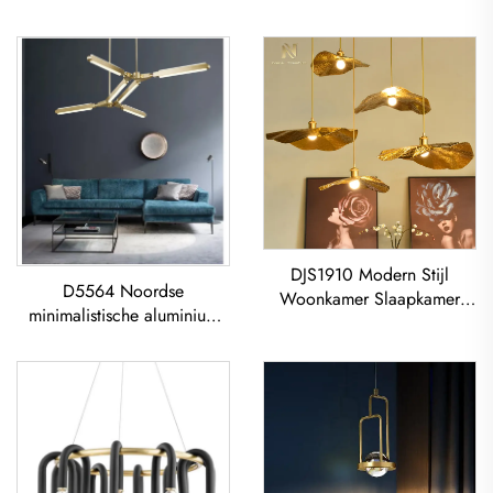
DJS1910 Modern Stijl
D5564 Noordse
Woonkamer Slaapkamer
minimalistische aluminium
Versiering IJzeren Frame
acryl woonkamer eetkamer
Waterlelie Led Koper
led Kroonluchter Acryl
Plafondlamp
Geometrisch Hanglamp