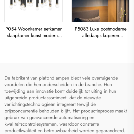
P054 Woonkamer eetkamer
P5083 Luxe postmoderne
slaapkamer kunst moderne
alledaags koperen
zwarte ijzeren kroonluchter
woonkamer, eetkamer,
E26 aansluiting verlichting
slaapkamer Kroonluchter
creatief simpel U-vormige
ontwerperkroonluchter
De fabrikant van plafondlampen biedt vele overtuigende
voordelen die hen onderscheiden in de branche. Hun
toewijding aan innovatie komt duidelijk tot uiting in hun
uitgebreide productassortiment, dat de nieuwste
verlichtingstechnologieën integreert terwijl de
prijsconcurrentie behouden blijft. Het productieproces maakt
gebruik van geavanceerde automatisering en
kwaliteitscontrolesystemen, waardoor constante
productkwaliteit en betrouwbaarheid worden gegarandeerd.