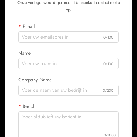
Onze vertegenwoordiger neemt binnenkort contact met u
op.
E-mail
0/100
Name
0/100
Company Name
0/200
Bericht
0/1000