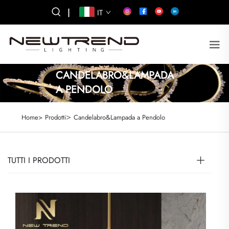
|
IT
CANDELABRO&LAMPADA
A PENDOLO
>
Home>
Prodotti
Candelabro&Lampada a Pendolo
TUTTI I PRODOTTI