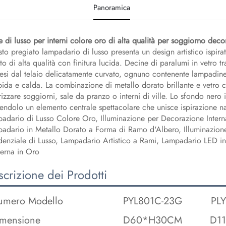
Panoramica
ce di lusso per interni colore oro di alta qualità per soggiorno deco
to pregiato lampadario di lusso presenta un design artistico ispirato
to di alta qualità con finitura lucida. Decine di paralumi in vetro
esi dal telaio delicatamente curvato, ognuno contenente lampadin
ida e calda. La combinazione di metallo dorato brillante e vetro cris
rizzare soggiorni, sale da pranzo o interni di ville. Lo sfondo nero 
endolo un elemento centrale spettacolare che unisce ispirazione na
adario di Lusso Colore Oro, Illuminazione per Decorazione Intern
adario in Metallo Dorato a Forma di Ramo d'Albero, Illuminazione
denziale di Lusso, Lampadario Artistico a Rami, Lampadario LED in
erna in Oro
crizione dei Prodotti
mero Modello
PYL801C-23G
PL
mensione
D60*H30CM
D1