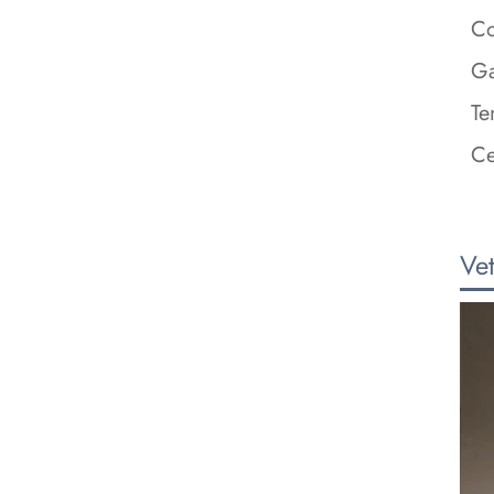
Co
Ga
Te
Ce
Vet