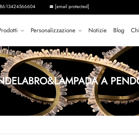
86-13424566604
[email protected]
Prodotti
Personalizzazione
Notizie
Blog
Ch
NDELABRO&LAMPADA A PEND