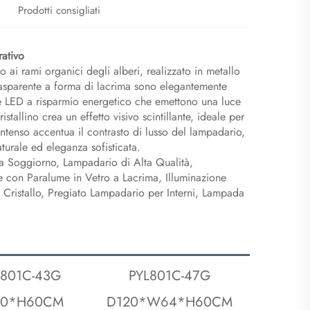
Prodotti consigliati
rativo​
 ai rami organici degli alberi, realizzato in metallo
 trasparente a forma di lacrima sono elegantemente
e LED a risparmio energetico che emettono una luce
tallino crea un effetto visivo scintillante, ideale per
intenso accentua il contrasto di lusso del lampadario,
turale ed eleganza sofisticata.
a Soggiorno, Lampadario di Alta Qualità,
 con Paralume in Vetro a Lacrima, Illuminazione
 Cristallo, Pregiato Lampadario per Interni, Lampada
Y801C-43G
PYL801C-47G
10*H60CM
D120*W64*H60CM