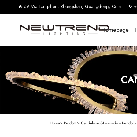
6# Via Tongshun, Zhongshan, Guangdong, Cina
+
Homepage
CA
>
Home>
Prodotti
Candelabro&Lampada a Pendolo