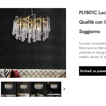
PLY801C Luce
Qualità con 
Soggiorno
luce per Lampadari
Decorazione Intern
presenta un design a
metallo dorato di al
Richiedi un preven