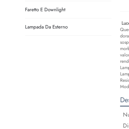
Faretto E Downlight
​
​Lu
Lampada Da Esterno
Ques
dora
sosp
morb
valo
rend
Lamp
Lamp
Resi
Mod
Des
Nu
Di