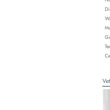
Di
Wa
Ma
Ga
Te
Ce
Vet