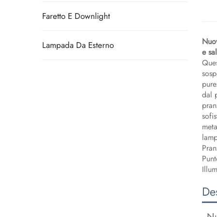
Faretto E Downlight
Nuov
Lampada Da Esterno
e sa
Ques
sosp
pure
dal 
pran
sofi
meta
lamp
Pran
Punt
Illu
Des
Nu