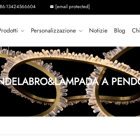
86-13424566604
[email protected]
Prodotti
Personalizzazione
Notizie
Blog
Ch
NDELABRO&LAMPADA A PEND