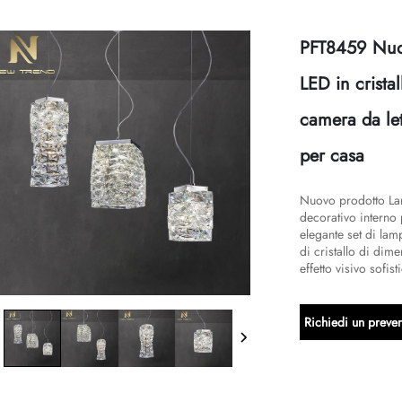
PFT8459 Nuo
LED in crista
camera da le
per casa
Nuovo prodotto La
decorativo interno
elegante set di lam
di cristallo di dim
effetto visivo sofist
Richiedi un preven