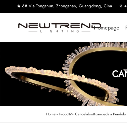
6# Via Tongshun, Zhongshan, Guangdong, Cina
+
Homepage
CA
>
Home>
Prodotti
Candelabro&Lampada a Pendolo