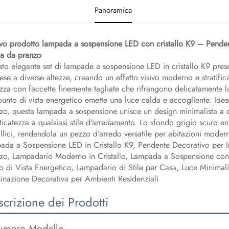
Panoramica
o prodotto lampada a sospensione LED con cristallo K9 – Pendent
la da pranzo
to elegante set di lampade a sospensione LED in cristallo K9 present
ese a diverse altezze, creando un effetto visivo moderno e stratifica
zza con faccette finemente tagliate che rifrangono delicatamente la
punto di vista energetico emette una luce calda e accogliente. Idea
zo, questa lampada a sospensione unisce un design minimalista a d
sticatezza a qualsiasi stile d'arredamento. Lo sfondo grigio scuro enf
llici, rendendola un pezzo d'arredo versatile per abitazioni moder
ada a Sospensione LED in Cristallo K9, Pendente Decorativo per I
zo, Lampadario Moderno in Cristallo, Lampada a Sospensione con 
o di Vista Energetico, Lampadario di Stile per Casa, Luce Minimalist
minazione Decorativa per Ambienti Residenziali
crizione dei Prodotti
mero Modello