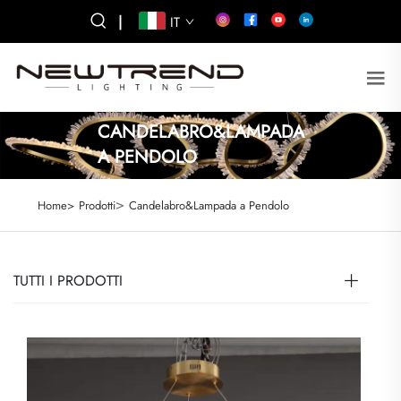
|
IT
CANDELABRO&LAMPADA
A PENDOLO
>
Home>
Prodotti
Candelabro&Lampada a Pendolo
TUTTI I PRODOTTI