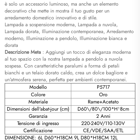
è solo un accessorio luminoso, ma anche un elemento
decorativo che mette in mostra il tuo gusto per un
arredamento domestico innovativo e di stile.
Lampada a sospensione moderna, Lampada a nuvola,
Lampada dorata, Illuminazione contemporanea, Arredamento
moderno, Illuminazione a pendolo, Illuminazione bianca e
dorata
Descrizione Meta
: Aggiungi un tocco di eleganza moderna
al tuo spazio con la nostra lampada a pendolo a nuvola
sospesa. Con caratteristiche paralumi a forma di petali
bianchi e un telaio dorato caldo, crea un dolce bagliore e
un'atmosfera serena, perfetta per ambienti contemporanei.
Modello
P5717
Colore
Oro
Materiale
Rame+Acetato
Dimensioni dell'abat-jour (cm)
D60\/80\/100*H¹8cm
Garanzia
2 Anni
Tensione di ingresso
220-240V/110-130V
Certificazione
CE/VDE/SAA/ETL
DIMENSIONE: 6L D60*H18CM 9L D80*H18CM 12L