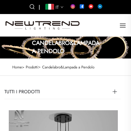
|
IT
CANDELABRO&LAMPADA
A PENDOLO
>
Home>
Prodotti
Candelabro&Lampada a Pendolo
TUTTI I PRODOTTI