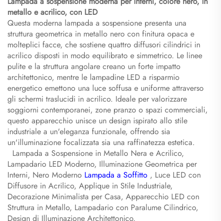
Lampada a sospensione moderna per interni, colore nero, in
metallo e acrilico, con LED
Questa moderna lampada a sospensione presenta una
struttura geometrica in metallo nero con finitura opaca e
molteplici facce, che sostiene quattro diffusori cilindrici in
acrilico disposti in modo equilibrato e simmetrico. Le linee
pulite e la struttura angolare creano un forte impatto
architettonico, mentre le lampadine LED a risparmio
energetico emettono una luce soffusa e uniforme attraverso
gli schermi traslucidi in acrilico. Ideale per valorizzare
soggiorni contemporanei, zone pranzo o spazi commerciali,
questo apparecchio unisce un design ispirato allo stile
industriale a un'eleganza funzionale, offrendo sia
un'illuminazione focalizzata sia una raffinatezza estetica.
​
​
Lampada a Sospensione in Metallo Nera e Acrilico,
Lampadario LED Moderno, Illuminazione Geometrica per
Interni, Nero Moderno
Lampada a Soffitto
, Luce LED con
Diffusore in Acrilico, Applique in Stile Industriale,
Decorazione Minimalista per Casa, Apparecchio LED con
Struttura in Metallo, Lampadario con Paralume Cilindrico,
Design di Illuminazione Architettonico.