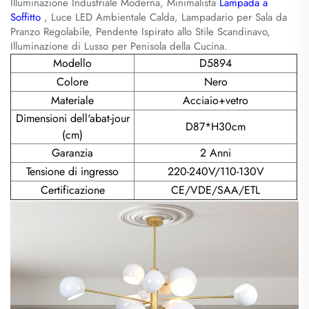
Illuminazione Industriale Moderna, Minimalista
Lampada a
Soffitto
, Luce LED Ambientale Calda, Lampadario per Sala da
Pranzo Regolabile, Pendente Ispirato allo Stile Scandinavo,
Illuminazione di Lusso per Penisola della Cucina.
Modello
D5894
Colore
Nero
Materiale
Acciaio+vetro
Dimensioni dell'abat-jour
D87*H30cm
(cm)
Garanzia
2 Anni
Tensione di ingresso
220-240V/110-130V
Certificazione
CE/VDE/SAA/ETL