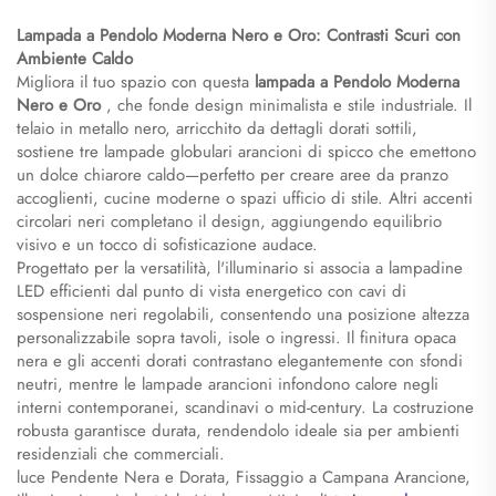
Lampada a Pendolo Moderna Nero e Oro: Contrasti Scuri con
Ambiente Caldo
Migliora il tuo spazio con questa
lampada a Pendolo Moderna
Nero e Oro
, che fonde design minimalista e stile industriale. Il
telaio in metallo nero, arricchito da dettagli dorati sottili,
sostiene tre lampade globulari arancioni di spicco che emettono
un dolce chiarore caldo—perfetto per creare aree da pranzo
accoglienti, cucine moderne o spazi ufficio di stile. Altri accenti
circolari neri completano il design, aggiungendo equilibrio
visivo e un tocco di sofisticazione audace.
Progettato per la versatilità, l'illuminario si associa a lampadine
LED efficienti dal punto di vista energetico con cavi di
sospensione neri regolabili, consentendo una posizione altezza
personalizzabile sopra tavoli, isole o ingressi. Il finitura opaca
nera e gli accenti dorati contrastano elegantemente con sfondi
neutri, mentre le lampade arancioni infondono calore negli
interni contemporanei, scandinavi o mid-century. La costruzione
robusta garantisce durata, rendendolo ideale sia per ambienti
residenziali che commerciali.
luce Pendente Nera e Dorata, Fissaggio a Campana Arancione,