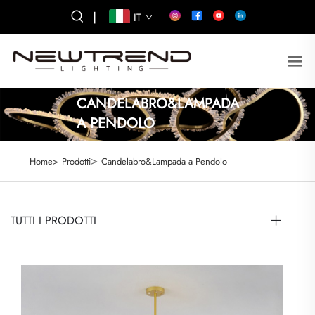
|
IT
CANDELABRO&LAMPADA
A PENDOLO
>
Home>
Prodotti
Candelabro&Lampada a Pendolo
TUTTI I PRODOTTI