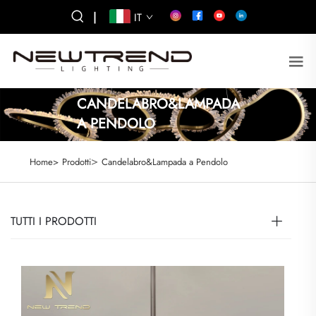
|
IT
CANDELABRO&LAMPADA
A PENDOLO
>
Home>
Prodotti
Candelabro&Lampada a Pendolo
TUTTI I PRODOTTI