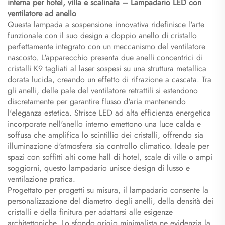
interna per hotel, villa e scalinata – Lampadario LED con
ventilatore ad anello
Questa lampada a sospensione innovativa ridefinisce l'arte
funzionale con il suo design a doppio anello di cristallo
perfettamente integrato con un meccanismo del ventilatore
nascosto. L'apparecchio presenta due anelli concentrici di
cristalli K9 tagliati al laser sospesi su una struttura metallica
dorata lucida, creando un effetto di rifrazione a cascata. Tra
gli anelli, delle pale del ventilatore retrattili si estendono
discretamente per garantire flusso d'aria mantenendo
l'eleganza estetica. Strisce LED ad alta efficienza energetica
incorporate nell'anello interno emettono una luce calda e
soffusa che amplifica lo scintillio dei cristalli, offrendo sia
illuminazione d'atmosfera sia controllo climatico. Ideale per
spazi con soffitti alti come hall di hotel, scale di ville o ampi
soggiorni, questo lampadario unisce design di lusso e
ventilazione pratica.
Progettato per progetti su misura, il lampadario consente la
personalizzazione del diametro degli anelli, della densità dei
cristalli e della finitura per adattarsi alle esigenze
architettoniche. Lo sfondo grigio minimalista ne evidenzia la