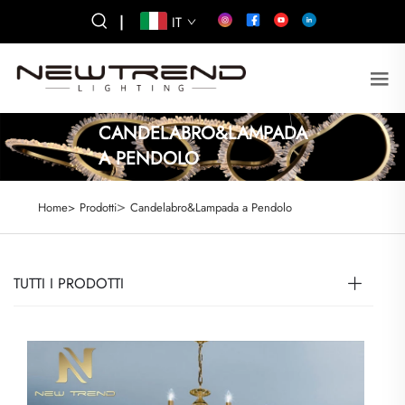
|
IT
CANDELABRO&LAMPADA
A PENDOLO
>
Home>
Prodotti
Candelabro&Lampada a Pendolo
TUTTI I PRODOTTI