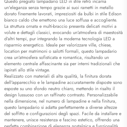
Questo pregiato lampadario LED in stile retrò incarna
un'eleganza senza tempo grazie ai suoi rametti in metallo
dorato finemente lavorati, impreziositi da bulbi in stile Edison
bianco caldo che emettono una luce soffusa e accogliente.
La struttura ornata e multi-braccio presenta delicati motivi a
volute e dettagli classici, evocando un'atmosfera di maestosità
d'altri tempi, pur integrando la moderna tecnologia LED a
risparmio energetico. Ideale per valorizzare ville, chiese,
location per matrimoni o salotti formali, questo lampadario
crea un'atmosfera sofisticata e romantica, risultando un
elemento centrale affascinante sia per interni tradizionali che
ispirati allo stile vintage.
Realizzato con materiali di alta qualità, la finitura dorata
dell'apparecchio e le lampadine accuratamente disposte sono
esposte su uno sfondo neutro chiaro, mettendo in risalto il
design lussuoso con un raffinato contrasto. Personalizzabile
nella dimensione, nel numero di lampadine e nella finitura,
questo lampadario si adatta perfettamente a diverse altezze
del soffitto e configurazioni degli spazi. Facile da installare e
mantenere, unisce resistenza e fascino estetico, offrendo una
perfetta combinazione di eleganza nostalgica e funzionalità