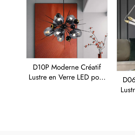
D10P Moderne Créatif
Lustre en Verre LED pour
D06
Salon Salle à Manger
Lust
Chambre
p
M