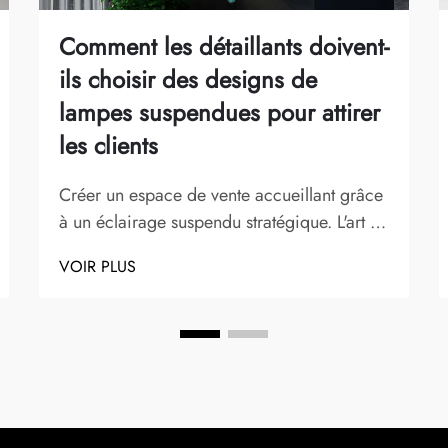
Comment les détaillants doivent-
ils choisir des designs de
lampes suspendues pour attirer
les clients
Créer un espace de vente accueillant grâce
à un éclairage suspendu stratégique. L'art de
la conception de l'éclairage en détail a
VOIR PLUS
considérablement évolué, les lampes
suspendues jouant un rôle essentiel dans la
mise en forme de l'expérience client. Les
détaillants modernes comprennent que
l'éclairage...