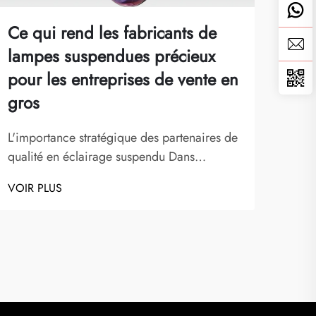
Ce qui rend les fabricants de
Que
lampes suspendues précieux
con
pour les entreprises de vente en
hau
gros
Maîtr
d'esc
L'importance stratégique des partenaires de
prés
qualité en éclairage suspendu Dans
VOIR
peut
l'industrie de l'éclairage actuelle et
VOIR PLUS
chef-
dynamique, les fabricants de lampes
corr
suspendues jouent un rôle central dans la
cet é
réussite des entreprises de vente en gros.
Ces fabricants spécialisés allient design
artistique...