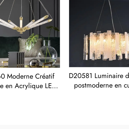
D20581 Luminaire d
0 Moderne Créatif
postmoderne en cu
re en Acrylique LED
massif pour restaur
our Salon Salle à
salon Moderne avec
anger Chambre
jour en verre