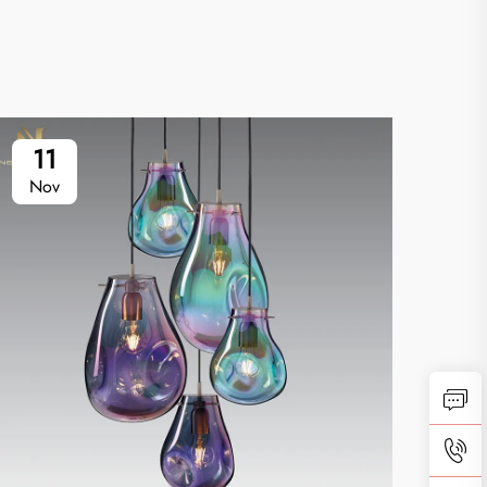
11
0
Nov
No