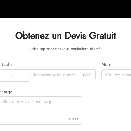
Obtenez un Devis Gratuit
Notre représentant vous contactera bientôt.
rtable
Nom
0/16
Code
essage
0/1000