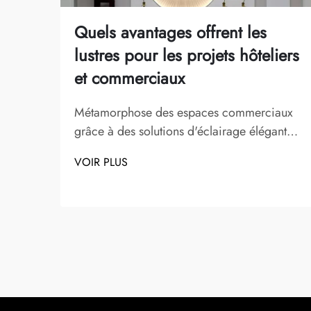
Quels avantages offrent les
lustres pour les projets hôteliers
et commerciaux
Métamorphose des espaces commerciaux
grâce à des solutions d'éclairage élégantes.
L'utilisation stratégique des lustres dans les
VOIR PLUS
projets hôteliers et commerciaux est
devenue de plus en plus importante en
design d'intérieur moderne. Ces
magnifiques appareils d'éclairage font plus
que simplement...