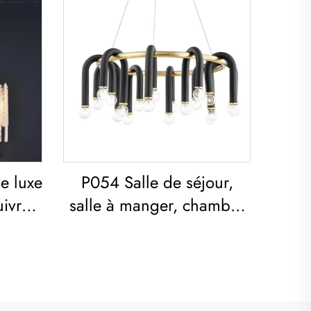
e luxe
P054 Salle de séjour,
ivre
salle à manger, chambre
ant et
à coucher, art moderne,
 abat-
lustre en fer noir E26
socket éclairage créatif
simple en forme de U