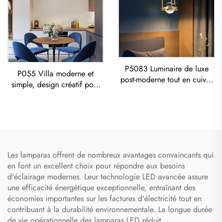
P5083 Luminaire de luxe
P055 Villa moderne et
post-moderne tout en cuivre
simple, design créatif pour
pour salon, salle à manger,
salon et salle à manger,
chambre à coucher - Lustre
Lustre doré LED éclairage
moderne
Les lamparas offrent de nombreux avantages convaincants qui
en font un excellent choix pour répondre aux besoins
d'éclairage modernes. Leur technologie LED avancée assure
une efficacité énergétique exceptionnelle, entraînant des
économies importantes sur les factures d'électricité tout en
contribuant à la durabilité environnementale. La longue durée
de vie opérationnelle des lamparas LED réduit