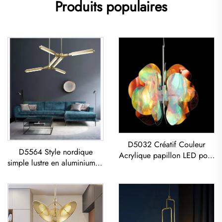
Produits populaires
D5032 Créatif Couleur
D5564 Style nordique
Acrylique papillon LED pour
simple lustre en aluminium et
salon et salle à manger,
acrylique à LED pour salon
Lustre en sphère acrylique
et salle à manger avec
colorée
suspension géométrique en
acrylique