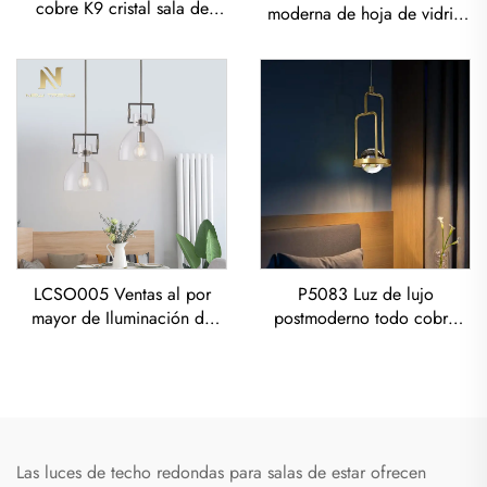
cobre K9 cristal sala de
moderna de hoja de vidrio
estar comedor led
para sala de estar de
Candelabro
restaurante, postmoderna de
lujo todo de cobre
LCSO005 Ventas al por
P5083 Luz de lujo
mayor de Iluminación de
postmoderno todo cobre
Cristal de Cobre para Salón
para sala de estar, comedor
y Dormitorio con Vidrio RH
y dormitorio, Candelabro
Led
Las luces de techo redondas para salas de estar ofrecen