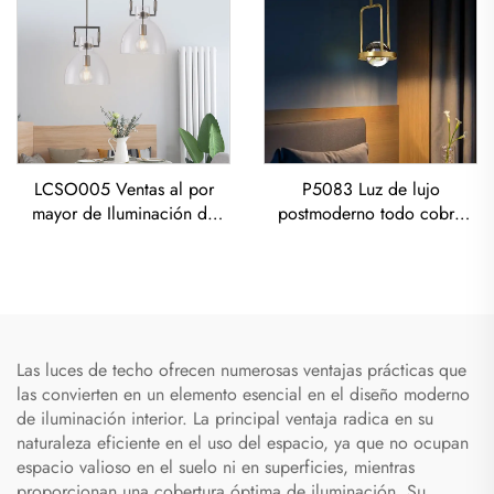
LCSO005 Ventas al por
P5083 Luz de lujo
mayor de Iluminación de
postmoderno todo cobre
Cristal de Cobre para Salón
para sala de estar, comedor
y Dormitorio con Vidrio RH
y dormitorio, Candelabro
Led
Las luces de techo ofrecen numerosas ventajas prácticas que
las convierten en un elemento esencial en el diseño moderno
de iluminación interior. La principal ventaja radica en su
naturaleza eficiente en el uso del espacio, ya que no ocupan
espacio valioso en el suelo ni en superficies, mientras
proporcionan una cobertura óptima de iluminación. Su