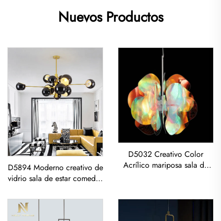
Nuevos Productos
D5032 Creativo Color
Acrílico mariposa sala de
D5894 Moderno creativo de
estar comedor led
vidrio sala de estar comedor
Chandelier Esfera Acrílica
dormitorio lámpara de araña
Coloreada Pendiente
led con Pendiente Dorado