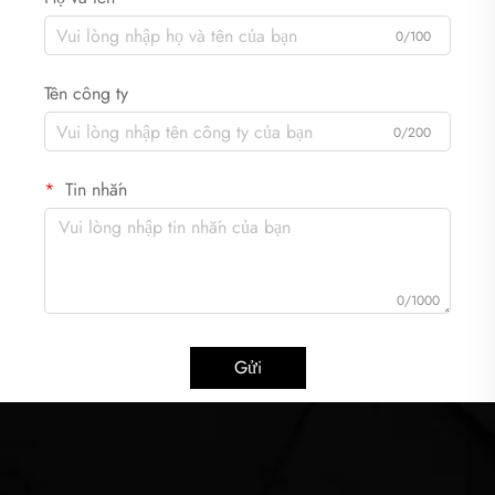
0/100
Tên công ty
0/200
Tin nhắn
0/1000
Gửi