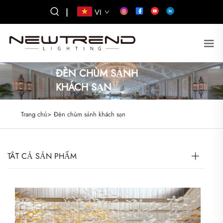
|
VI
ĐÈN CHÙM SẢNH
KHÁCH SẠN
Trang chủ>
Đèn chùm sảnh khách sạn
TẤT CẢ SẢN PHẨM