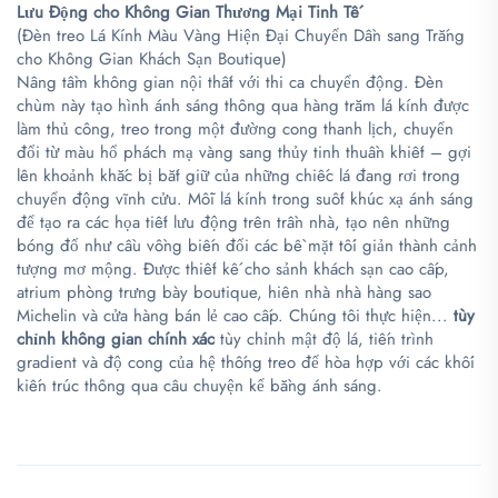
Lưu Động cho Không Gian Thương Mại Tinh Tế
(Đèn treo Lá Kính Màu Vàng Hiện Đại Chuyển Dần sang Trắng
cho Không Gian Khách Sạn Boutique)
Nâng tầm không gian nội thất với thi ca chuyển động. Đèn
chùm này tạo hình ánh sáng thông qua hàng trăm lá kính được
làm thủ công, treo trong một đường cong thanh lịch, chuyển
đổi từ màu hổ phách mạ vàng sang thủy tinh thuần khiết – gợi
lên khoảnh khắc bị bắt giữ của những chiếc lá đang rơi trong
chuyển động vĩnh cửu. Mỗi lá kính trong suốt khúc xạ ánh sáng
để tạo ra các họa tiết lưu động trên trần nhà, tạo nên những
bóng đổ như cầu vồng biến đổi các bề mặt tối giản thành cảnh
tượng mơ mộng. Được thiết kế cho sảnh khách sạn cao cấp,
atrium phòng trưng bày boutique, hiên nhà nhà hàng sao
Michelin và cửa hàng bán lẻ cao cấp. Chúng tôi thực hiện...
tùy
chỉnh không gian chính xác
tùy chỉnh mật độ lá, tiến trình
gradient và độ cong của hệ thống treo để hòa hợp với các khối
kiến trúc thông qua câu chuyện kể bằng ánh sáng.