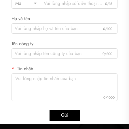
Mã
0/16
Họ và tên
0/100
Tên công ty
0/200
Tin nhắn
0/1000
Gửi