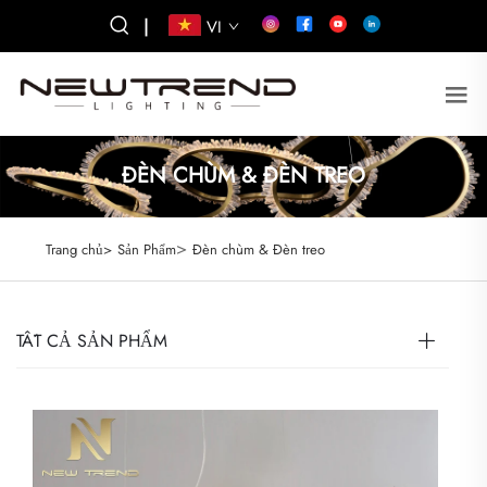
|
VI
ĐÈN CHÙM & ĐÈN TREO
>
Trang chủ>
Sản Phẩm
Đèn chùm & Đèn treo
TẤT CẢ SẢN PHẨM