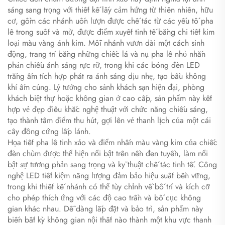
sáng sang trọng với thiết kế lấy cảm hứng từ thiên nhiên, hữu
cơ, gồm các nhánh uốn lượn được chế tác từ các yếu tố pha
lê trong suốt và mờ, được điểm xuyết tinh tế bằng chi tiết kim
loại màu vàng ánh kim. Mỗi nhánh vươn dài một cách sinh
động, trang trí bằng những chiếc lá và nụ pha lê nhỏ nhắn
phản chiếu ánh sáng rực rỡ, trong khi các bóng đèn LED
trắng ấm tích hợp phát ra ánh sáng dịu nhẹ, tạo bầu không
khí ấm cúng. Lý tưởng cho sảnh khách sạn hiện đại, phòng
khách biệt thự hoặc không gian ở cao cấp, sản phẩm này kết
hợp vẻ đẹp điêu khắc nghệ thuật với chức năng chiếu sáng,
tạo thành tâm điểm thu hút, gợi lên vẻ thanh lịch của một cái
cây đông cứng lấp lánh.
Họa tiết pha lê tinh xảo và điểm nhấn màu vàng kim của chiếc
đèn chùm được thể hiện nổi bật trên nền đen tuyền, làm nổi
bật sự tương phản sang trọng và kỹ thuật chế tác tinh tế. Công
nghệ LED tiết kiệm năng lượng đảm bảo hiệu suất bền vững,
trong khi thiết kế nhánh có thể tùy chỉnh về bố trí và kích cỡ
cho phép thích ứng với các độ cao trần và bố cục không
gian khác nhau. Dễ dàng lắp đặt và bảo trì, sản phẩm này
biến bất kỳ không gian nội thất nào thành một khu vực thanh