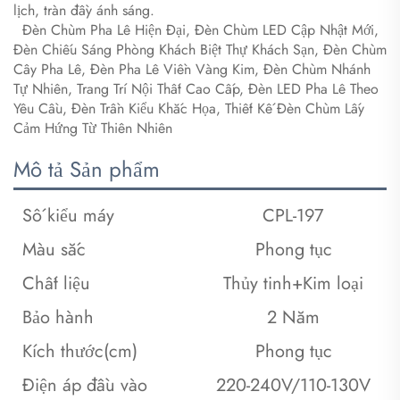
lịch, tràn đầy ánh sáng.
​
​
Đèn Chùm Pha Lê Hiện Đại, Đèn Chùm LED Cập Nhật Mới,
Đèn Chiếu Sáng Phòng Khách Biệt Thự Khách Sạn, Đèn Chùm
Cây Pha Lê, Đèn Pha Lê Viền Vàng Kim, Đèn Chùm Nhánh
Tự Nhiên, Trang Trí Nội Thất Cao Cấp, Đèn LED Pha Lê Theo
Yêu Cầu, Đèn Trần Kiểu Khắc Họa, Thiết Kế Đèn Chùm Lấy
Cảm Hứng Từ Thiên Nhiên
Mô tả Sản phẩm
Số kiểu máy
CPL-197
Màu sắc
Phong tục
Chất liệu
Thủy tinh+Kim loại
Bảo hành
2 Năm
Kích thước(cm)
Phong tục
Điện áp đầu vào
220-240V/110-130V