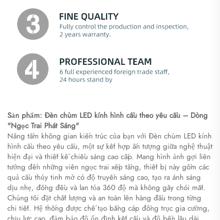
Sản phẩm: Đèn chùm LED kính hình cầu theo yêu cầu – Dòng
"Ngọc Trai Phát Sáng"
Nâng tầm không gian kiến trúc của bạn với Đèn chùm LED kính
hình cầu theo yêu cầu, một sự kết hợp ấn tượng giữa nghệ thuật
hiện đại và thiết kế chiếu sáng cao cấp. Mang hình ảnh gợi liên
tưởng đến những viên ngọc trai xếp tầng, thiết bị này gồm các
quả cầu thủy tinh mờ có độ truyền sáng cao, tạo ra ánh sáng
dịu nhẹ, đồng đều và lan tỏa 360 độ mà không gây chói mắt.
Chúng tôi đặt chất lượng và an toàn lên hàng đầu trong từng
chi tiết. Hệ thống được chế tạo bằng cáp đồng trục gia cường,
chịu lực cao, đảm bảo độ ổn định kết cấu và độ bền lâu dài.