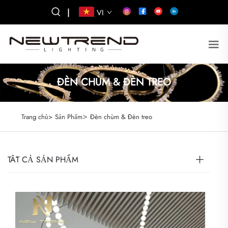
|
VI
ĐÈN CHÙM & ĐÈN TREO
>
Trang chủ>
Sản Phẩm
Đèn chùm & Đèn treo
TẤT CẢ SẢN PHẨM