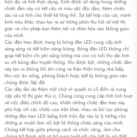
hiện đại và tính thực dụng. Kính được sử dụng trong những
chiếc đèn này có kết cấu và màu sắc độc đáo, thêm chiều
sâu và cá tính cho thiết kế tổng thể. Sự kết hợp của các mảnh
kính màu khác nhau tạo ra sự tương phản thu hút về mặt thị
giác và cho phép bạn thêm nét cá nhân hóa vào không gian
của mình.
Các đèn treo được trang bị bóng đèn LED cung cấp ánh
sáng sáng và tiết kiệm năng lượng. Bóng đèn LED không chỉ
giúp tiết kiệm chi phí năng lượng mà còn có tuổi thọ dài hơn
so với bóng đèn truyền thống. Khi được bật, những chiếc đèn
này tạo ra không khí ấm cúng và thân thiện trong nhà bếp,
khu vực ăn uống, phòng khách hoặc bất kỳ không gian nào
chúng được lắp đặt.
Các dây đai da thêm một chút vẻ quyến rũ cổ điển và cung
cấp yếu tố thị giác thú vị. Chúng cũng cung cấp tính linh hoạt
về việc điều chỉnh độ cao, khiến những chiếc đèn treo này
phù hợp với các chiều cao trần khác nhau và bố cục phòng.
những đèn treo LED bằng kính hiện đại này là lý tưởng cho
những ai muốn làm nổi bật hệ thống chiếu sáng của mình.
Chúng kết hợp giữa phong cách và chức năng, làm cho
chúng trở thành một sự bổ sung tuyệt vời cho bất kỳ nội thất