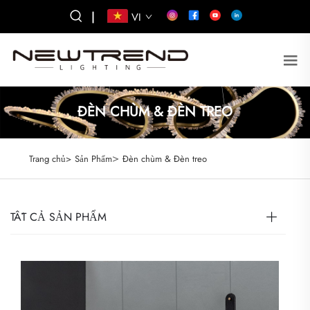
|
VI
ĐÈN CHÙM & ĐÈN TREO
>
Trang chủ>
Sản Phẩm
Đèn chùm & Đèn treo
TẤT CẢ SẢN PHẨM