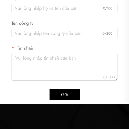
0/100
Tên công ty
0/200
Tin nhắn
0/1000
Gửi