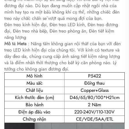
đương đại nào. Dù bạn đang muốn cập nhật ngôi nhà của
mình hay tạo ra một bầu không khí cụ thể, những chiếc đèn
treo này chắc chắn sẽ vượt quá mong đợi của bạn.
Đèn treo kính hiện đại, Đèn treo LED kính, Đèn treo đương
đại, Đèn treo nhà bếp, Đèn treo phòng ăn, Đèn tiết kiệm
năng lượng
Mô tả Meta
: Nâng tầm không gian nội thất của bạn với đèn
treo LED kính hiện đại của chúng tôi. Với kính có texture và
dây đeo da, chúng cung cấp ánh sáng tiết kiệm năng lượng
và là điểm nhấn thời thượng cho bất kỳ căn phòng nào. Lý
tưởng cho không gian đương đại.
Mô hình
P5422
Màu sắc
Đồng thau
Chất liệu
Copper+Glass
Kích thước đèn (cm)
D46/65/80/100*H21cm
Bảo hành
2 Năm
Điện áp đầu vào
220-240V/110-130V
Chứng nhận
CE/VDE/SAA/ETL