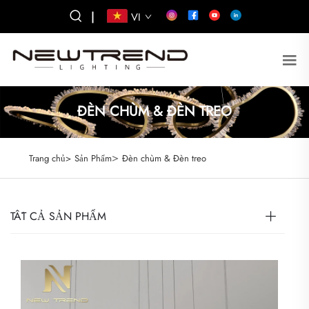
|
VI
ĐÈN CHÙM & ĐÈN TREO
>
Trang chủ>
Sản Phẩm
Đèn chùm & Đèn treo
TẤT CẢ SẢN PHẨM