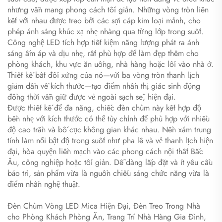
nhưng vẫn mang phong cách tối giản. Những vòng tròn liên
kết với nhau được treo bởi các sợi cáp kim loại mảnh, cho
phép ánh sáng khúc xạ nhẹ nhàng qua từng lớp trong suốt.
Công nghệ LED tích hợp tiết kiệm năng lượng phát ra ánh
sáng ấm áp và dịu nhẹ, rất phù hợp để làm đẹp thêm cho
phòng khách, khu vực ăn uống, nhà hàng hoặc lối vào nhà ở.
Thiết kế bất đối xứng của nó—với ba vòng tròn thanh lịch
giảm dần về kích thước—tạo điểm nhấn thị giác sinh động
đồng thời vẫn giữ được vẻ ngoài sạch sẽ, hiện đại.
Được thiết kế để đa năng, chiếc đèn chùm này kết hợp độ
bền nhẹ với kích thước có thể tùy chỉnh để phù hợp với nhiều
độ cao trần và bố cục không gian khác nhau. Nền xám trung
tính làm nổi bật độ trong suốt như pha lê và vẻ thanh lịch hiện
đại, hòa quyện liền mạch vào các phong cách nội thất Bắc
Âu, công nghiệp hoặc tối giản. Dễ dàng lắp đặt và ít yêu cầu
bảo trì, sản phẩm vừa là nguồn chiếu sáng chức năng vừa là
điểm nhấn nghệ thuật.
​
Đèn Chùm Vòng LED Mica Hiện Đại, Đèn Treo Trong Nhà
cho Phòng Khách Phòng Ăn, Trang Trí Nhà Hàng Gia Đình,