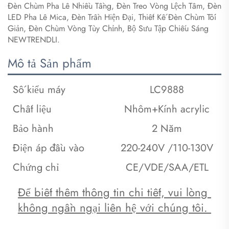
Đèn Chùm Pha Lê Nhiều Tầng, Đèn Treo Vòng Lệch Tâm, Đèn
LED Pha Lê Mica, Đèn Trần Hiện Đại, Thiết Kế Đèn Chùm Tối
Giản, Đèn Chùm Vòng Tùy Chỉnh, Bộ Sưu Tập Chiếu Sáng
NEWTRENDLI.
Mô tả Sản phẩm
Số kiểu máy
LC9888
Chất liệu
Nhôm+Kính acrylic
Bảo hành
2 Năm
Điện áp đầu vào
220-240V /110-130V
Chứng chỉ
CE/VDE/SAA/ETL
Để biết thêm thông tin chi tiết, vui lòng 
không ngần ngại liên hệ với chúng tôi. 