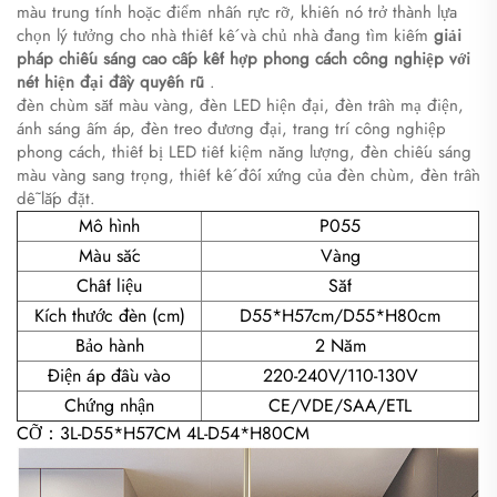
màu trung tính hoặc điểm nhấn rực rỡ, khiến nó trở thành lựa
chọn lý tưởng cho nhà thiết kế và chủ nhà đang tìm kiếm​
​giải
pháp chiếu sáng cao cấp kết hợp phong cách công nghiệp với
nét hiện đại đầy quyến rũ​
.
đèn chùm sắt màu vàng, đèn LED hiện đại, đèn trần mạ điện,
ánh sáng ấm áp, đèn treo đương đại, trang trí công nghiệp
phong cách, thiết bị LED tiết kiệm năng lượng, đèn chiếu sáng
màu vàng sang trọng, thiết kế đối xứng của đèn chùm, đèn trần
dễ lắp đặt.
Mô hình
P055
Màu sắc
Vàng
Chất liệu
Sắt
Kích thước đèn (cm)
D55*H57cm/D55*H80cm
Bảo hành
2 Năm
Điện áp đầu vào
220-240V/110-130V
Chứng nhận
CE/VDE/SAA/ETL
CỠ：3L-D55*H57CM 4L-D54*H80CM