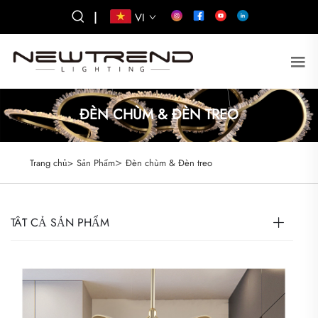
|
VI
ĐÈN CHÙM & ĐÈN TREO
>
Trang chủ>
Sản Phẩm
Đèn chùm & Đèn treo
TẤT CẢ SẢN PHẨM