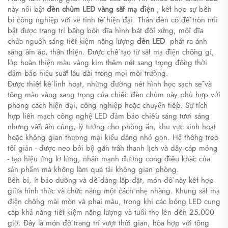
này nổi bật
đèn chùm LED vàng sắt mạ điện
, kết hợp sự bền
bỉ công nghiệp với vẻ tinh tế hiện đại. Thân đèn có đế tròn nổi
bật được trang trí bằng bốn đĩa hình bát đối xứng, mỗi đĩa
chứa nguồn sáng tiết kiệm năng lượng
​đèn LED​
​ phát ra ánh
sáng ấm áp, thân thiện. Được chế tạo từ sắt mạ điện chống gỉ,
lớp hoàn thiện màu vàng kim thêm nét sang trọng đồng thời
đảm bảo hiệu suất lâu dài trong mọi môi trường.
Được thiết kế linh hoạt, những đường nét hình học sạch sẽ và
tông màu vàng sang trọng của chiếc đèn chùm này phù hợp với
phong cách hiện đại, công nghiệp hoặc chuyển tiếp. Sự tích
hợp liền mạch công nghệ LED đảm bảo chiếu sáng tươi sáng
nhưng vẫn ấm cúng, lý tưởng cho phòng ăn, khu vực sinh hoạt
hoặc không gian thương mại kiểu dáng nhỏ gọn. Hệ thống treo
tối giản - được neo bởi bộ gắn trần thanh lịch và dây cáp mỏng
- tạo hiệu ứng lơ lửng, nhấn mạnh đường cong điêu khắc của
sản phẩm mà không làm quá tải không gian phòng.
Bền bỉ, ít bảo dưỡng và dễ dàng lắp đặt, món đồ này kết hợp
giữa hình thức và chức năng một cách nhẹ nhàng. Khung sắt mạ
điện chống mài mòn và phai màu, trong khi các bóng LED cung
cấp khả năng tiết kiệm năng lượng và tuổi thọ lên đến 25.000
giờ. Đây là món đồ trang trí vượt thời gian, hòa hợp với tông