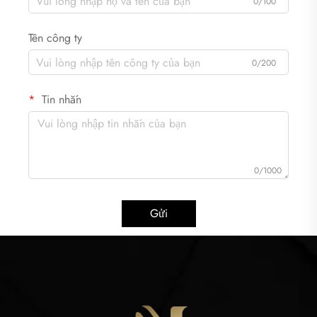
0/100
Tên công ty
0/200
Tin nhắn
0/1000
Gửi