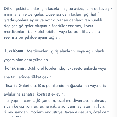
​
​
Dikkat çekici alanlar için tasarlanmış bu avize, ham dokuyu şık
minimalizmle dengeler. Düzensiz cam taşları ışığı hafif
gradasyonlara ayırır ve nötr duvarları canlandıran sürekli
değişen gölgeler oluşturur. Modüler tasarımı, konut
merdivenleri, butik otel lobileri veya korporatif avlulara
seemsiz bir şekilde uyum sağlar.
​
​
​
lüks Konut
​: Merdivenleri, giriş alanlarını veya açık planlı
yaşam alanlarını yükseltin.
​
konaklama
​: Butik otel lobilerinde, lüks restoranlarda veya
spa tatillerinde dikkat çekin.
​
​Ticari​
​: Galerilere, lüks perakende mağazalarına veya ofis
avlularına sanatsal kontrast ekleyin.
​
​
el yapımı cam taşlü şamdan, özel merdiven aydınlatması,
siyah beyaz kontrast asma ışık, akıcı cam taş tasarımı, lüks
dikey şamdan, modern endüstriyel tavan aksesuarı, özel cam