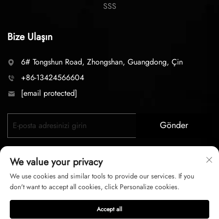
SSS
Bize Ulaşın
6# Tongshun Road, Zhongshan, Guangdong, Çin
+86-13424566604
[email protected]
Gönder
We value your privacy
We use cookies and similar tools to provide our services. If you
don't want to accept all cookies, click Personalize cookies.
Telif hakkı © 2026 zhongshan LC lighting Co.,LTD. Tüm
Accept all
hakları saklıdır