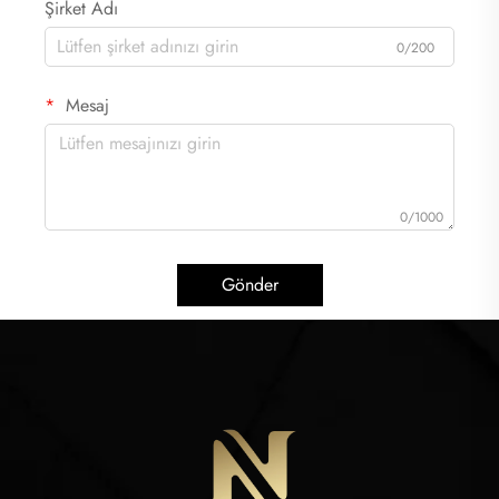
Şirket Adı
0/200
Mesaj
0/1000
Gönder