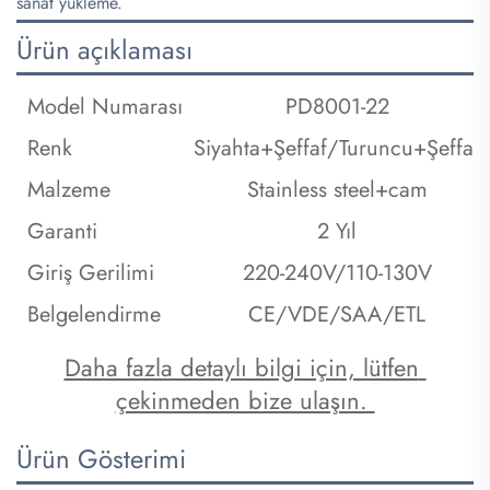
sanat yükleme.
Ürün açıklaması
Model Numarası
PD8001-22
Renk
Siyahta+Şeffaf/Turuncu+Şeffaf
Malzeme
Stainless steel+cam
Garanti
2 Yıl
Giriş Gerilimi
220-240V/110-130V
Belgelendirme
CE/VDE/SAA/ETL
Daha fazla detaylı bilgi için, lütfen 
çekinmeden bize ulaşın. 
Ürün Gösterimi