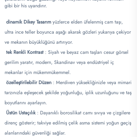
gibi bir his uyandırır.
​
​
​
dinamik Dikey Tasarım
yüzlerce elden üfelenmiş cam taşı,
ultra ince teller boyunca aşağı akarak gözleri yukarıya çekiyor
ve mekanın büyüklüğünü artırıyor.
​
tek Renkli Kontrast
: Siyah ve beyaz cam taşları cesur görsel
gerilim yaratır, modern, Skandinav veya endüstriyel iç
mekanlar için mükemmükemmel.
​
özelleştirilebilir Düzen
: Merdiven yüksekliğinizle veya mimari
tarzınızla eşleşecek şekilde yoğunluğu, iplik uzunluğunu ve taş
boyutlarını ayarlayın.
​
​Üstün Ustaçılık​
: Dayanıklı borosilikat camı sıvıya ve çizgilere
direnç gösterir; takviye edilmiş çelik asma sistemi yoğun geçiş
alanlarındaki güvenliği sağlar.