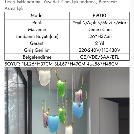
Ticari Işıklandırma, Yuvarlak Cam Işıklandırma, Benzersiz
Asma Işık
Model
P9010
Renk
Yeşil \/Açık \/Mavi \/Mor
Malzeme
Demir+Cam
Lambanın Boyutu(cm)
L26*H37cm
Garanti
2 Yıl
Giriş Gerilimi
220-240V/110-130V
Belgelendirme
CE/VDE/SAA/ETL
BOYUT: 1L-L26*H37CM 3L-L67*H47CM 4L-L86*H48CM