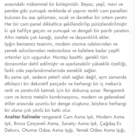
arasındaki mükemmel bir birleşimidir. Beyaz, yeşil, mavi ve
pembe gibi yumuşak renklerde el yapımı renkli cam panelleri
bulunan bu asa ışıklaması, sıcak ve davetkar bir ortam yaratır.
Her bir cam panel dikkatlice şekillendirilip pürüzlendirilmiştir
ki ışık hafifçe geçsin ve yumuşak ve dengeli bir parıltı yaratsın.
Altın metale çatı kareği, zarafet ve dayanıklılık ekler.
Işığın benzersiz tasarımı, modern oturma odalarından ve
yemek salonlarından restoranlara ve kafelere kadar çeşitli
ortamlar için uygundur. Montajı basittir, gerekli tüm
donanımlar dahil edilmiştir ve ayarlanabilir yükseklik özelliği,
farklı oda yapılandırmalarında esneklik sağlar.
Bu asma ışık, sadece yeterli ıslah sağlar değil, aynı zamanda
etkileyici bir dekoratif parçadır ve herhangi bir iç mekan'a
renk ve yaratıcılık katmak için bir dokunuş sunar. Rengarenk
cam ve bronz metalin kombinasyonu, modern ve geleneksel
stiller arasında uyumlu bir denge oluşturur, böylece herhangi
bir alana çok yönlü bir katkı olur.
Anahtar Kelimeler
rengarenk Cam Asma Işık, Modern Asma
Işık, Bronz Çerçeveli Asma, Sanatçı Asma Işık, Çağdaş Ev
Dekoru, Oturma Odası Asma Işığı, Yemek Odası Asma Işığı,