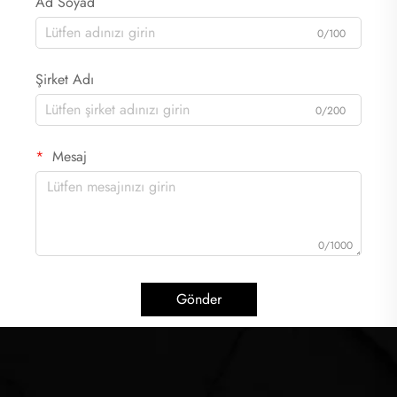
Ad Soyad
0/100
Şirket Adı
0/200
Mesaj
0/1000
Gönder