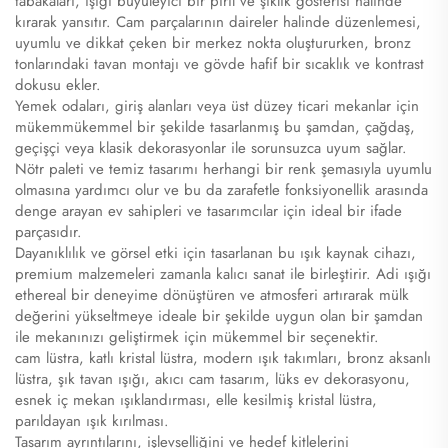
tabakaları, ışığı büyüleyici bir pırıl ve şıklık gösterisi halinde
kırarak yansıtır. Cam parçalarının daireler halinde düzenlemesi,
uyumlu ve dikkat çeken bir merkez nokta oluştururken, bronz
tonlarındaki tavan montajı ve gövde hafif bir sıcaklık ve kontrast
dokusu ekler.
Yemek odaları, giriş alanları veya üst düzey ticari mekanlar için
mükemmükemmel bir şekilde tasarlanmış bu şamdan, çağdaş,
geçişçi veya klasik dekorasyonlar ile sorunsuzca uyum sağlar.
Nötr paleti ve temiz tasarımı herhangi bir renk şemasıyla uyumlu
olmasına yardımcı olur ve bu da zarafetle fonksiyonellik arasında
denge arayan ev sahipleri ve tasarımcılar için ideal bir ifade
parçasıdır.
Dayanıklılık ve görsel etki için tasarlanan bu ışık kaynak cihazı,
premium malzemeleri zamanla kalıcı sanat ile birleştirir. Adi ışığı
ethereal bir deneyime dönüştüren ve atmosferi artırarak mülk
değerini yükseltmeye ideale bir şekilde uygun olan bir şamdan
ile mekanınızı geliştirmek için mükemmel bir seçenektir.
cam lüstra, katlı kristal lüstra, modern ışık takımları, bronz aksanlı
lüstra, şık tavan ışığı, akıcı cam tasarım, lüks ev dekorasyonu,
esnek iç mekan ışıklandırması, elle kesilmiş kristal lüstra,
parıldayan ışık kırılması.
Tasarım ayrıntılarını, işlevselliğini ve hedef kitlelerini