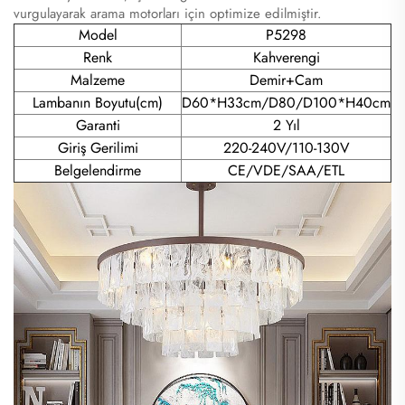
vurgulayarak arama motorları için optimize edilmiştir.
Model
P5298
Renk
Kahverengi
Malzeme
Demir+Cam
Lambanın Boyutu(cm)
D60*H33cm/D80/D100*H40cm
Garanti
2 Yıl
Giriş Gerilimi
220-240V/110-130V
Belgelendirme
CE/VDE/SAA/ETL