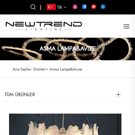
|
TR
ASMA LAMPA&AVIZE
>
Ana Sayfa>
Ürünler
Asma Lampa&Avize
TÜM ÜRÜNLER