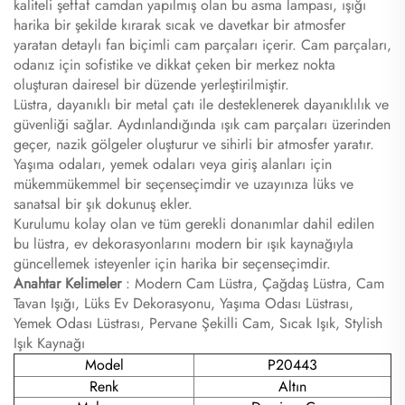
kaliteli şeffaf camdan yapılmış olan bu asma lampası, ışığı
harika bir şekilde kırarak sıcak ve davetkar bir atmosfer
yaratan detaylı fan biçimli cam parçaları içerir. Cam parçaları,
odanız için sofistike ve dikkat çeken bir merkez nokta
oluşturan dairesel bir düzende yerleştirilmiştir.
Lüstra, dayanıklı bir metal çatı ile desteklenerek dayanıklılık ve
güvenliği sağlar. Aydınlandığında ışık cam parçaları üzerinden
geçer, nazik gölgeler oluşturur ve sihirli bir atmosfer yaratır.
Yaşıma odaları, yemek odaları veya giriş alanları için
mükemmükemmel bir seçenseçimdir ve uzayınıza lüks ve
sanatsal bir şık dokunuş ekler.
Kurulumu kolay olan ve tüm gerekli donanımlar dahil edilen
bu lüstra, ev dekorasyonlarını modern bir ışık kaynağıyla
güncellemek isteyenler için harika bir seçenseçimdir.
Anahtar Kelimeler
: Modern Cam Lüstra, Çağdaş Lüstra, Cam
Tavan Işığı, Lüks Ev Dekorasyonu, Yaşıma Odası Lüstrası,
Yemek Odası Lüstrası, Pervane Şekilli Cam, Sıcak Işık, Stylish
Işık Kaynağı
Model
P20443
Renk
Altın