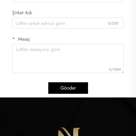
Şirket Adı
0/200
Mesaj
0/1000
Gönder