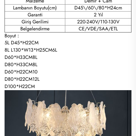
Malzeme
Demir + Cam
Lambanın Boyutu(cm)
D45\/60\/80*H24cm
Garanti
2 Yıl
Giriş Gerilimi
220-240V/110-130V
Belgelendirme
CE/VDE/SAA/ETL
Boyut：
5L D45*H22CM
8L L130*W13*H25CM6L
D60*H33CM8L
D80*H33CM8L
D60*H22CM10
D80*H22CM12L
D100*H22CM