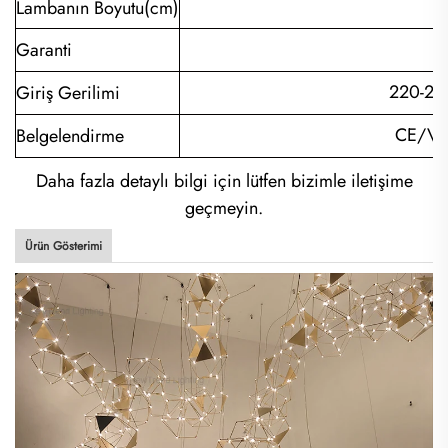
Lambanın Boyutu(cm)
G
Garanti
220-24
Giriş Gerilimi
CE/VD
Belgelendirme
Daha fazla detaylı bilgi için lütfen bizimle iletişime
geçmeyin.
Ürün Gösterimi