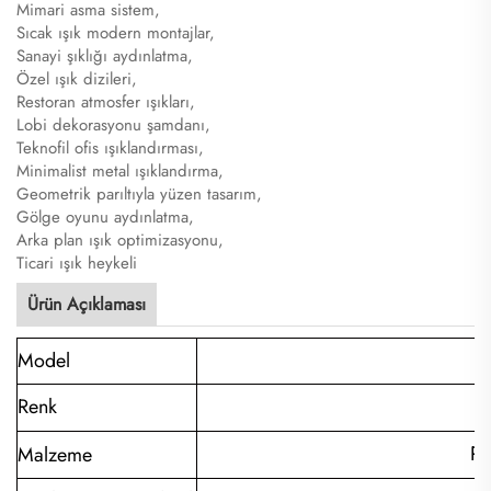
Mimari asma sistem,
Sıcak ışık modern montajlar,
Sanayi şıklığı aydınlatma,
Özel ışık dizileri,
Restoran atmosfer ışıkları,
Lobi dekorasyonu şamdanı,
Teknofil ofis ışıklandırması,
Minimalist metal ışıklandırma,
Geometrik parıltıyla yüzen tasarım,
Gölge oyunu aydınlatma,
Arka plan ışık optimizasyonu,
Ticari ışık heykeli
Ürün Açıklaması
Model
Renk
Pa
Malzeme