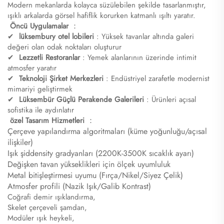
Modern mekanlarda kolayca süzülebilen şekilde tasarlanmıştır,
ışıklı arkalarda görsel hafiflik korurken katmanlı ışıltı yaratır.
​
​Öncü Uygulamalar​
：
✔ ​
lüksembury otel lobileri
​: Yüksek tavanlar altında galeri
değeri olan odak noktaları oluşturur
✔ ​
​Lezzetli Restoranlar​
​: Yemek alanlarının üzerinde intimit
atmosfer yaratır
✔ ​
​Teknoloji Şirket Merkezleri​
​: Endüstriyel zarafetle modernist
mimariyi geliştirmek
✔ ​
​Lüksembür Güçlü Perakende Galerileri​
​: Ürünleri açısal
sofistika ile aydınlatır
​
özel Tasarım Hizmetleri
：
Çerçeve yapılandırma algoritmaları (küme yoğunluğu/açısal
ilişkiler)
Işık şiddensity gradyanları (2200K-3500K sıcaklık ayarı)
Değişken tavan yükseklikleri için ölçek uyumluluk
Metal bitişleştirmesi uyumu (Fırça/Nikel/Siyez Çelik)
Atmosfer profili (Nazik Işık/Galib Kontrast)​
Coğrafi demir ışıklandırma,
Skelet çerçeveli şamdan,
Modüler ışık heykeli,