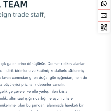
 ışık galerilerine dönüştürün. Dramatik dikey alanlar
indirik birimlerle ve kesilmiş kristallerle süslenmiş
üz tavan camından giren doğal gün ışığından, hem de
büyüleyici prizmatik desenler yansıtır.
elik çerçeveler ve elle yerleştirilen kristal
lik, altın saat ışığı sıcaklığı ile uyumlu hale
çin mükemmel olan bu şamdan, alanınızda hareketi bir