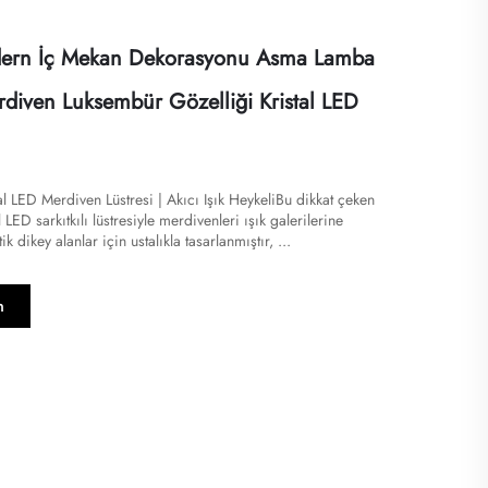
ern İç Mekan Dekorasyonu Asma Lamba
rdiven Luksembür Gözelliği Kristal LED
l LED Merdiven Lüstresi | Akıcı Işık Heykeli​​Bu dikkat çeken
 LED sarkıtkılı lüstresiyle merdivenleri ışık galerilerine
 dikey alanlar için ustalıkla tasarlanmıştır, ...
n