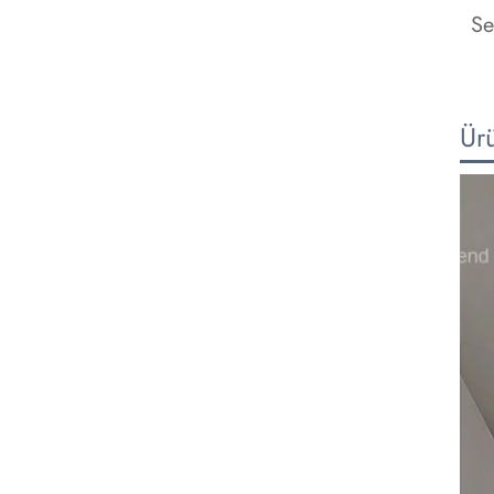
Se
Ür