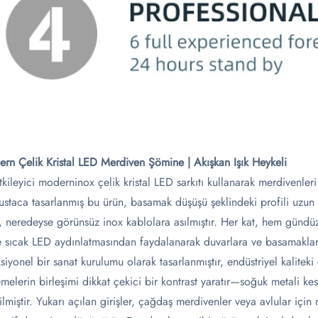
rn Çelik Kristal LED Merdiven Şömine | Akışkan Işık Heykeli​
tkileyici moderninox çelik kristal LED sarkıtı kullanarak merdivenleri
 ustaca tasarlanmış bu ürün, basamak düşüşü şeklindeki profili uzun sil
, neredeyse görünsüz inox kablolara asılmıştır. Her kat, hem günd
 sıcak LED aydınlatmasından faydalanarak duvarlara ve basamaklara 
siyonel bir sanat kurulumu olarak tasarlanmıştır, endüstriyel kaliteki ç
melerin birleşimi dikkat çekici bir kontrast yaratır—soğuk metali kesin
rilmiştir. Yukarı açılan girişler, çağdaş merdivenler veya avlular i