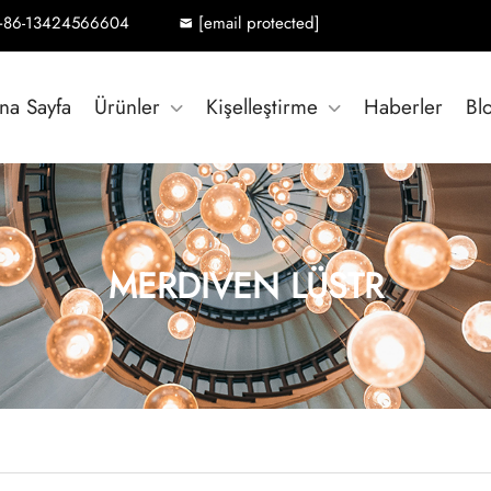
+86-13424566604
[email protected]
na Sayfa
Ürünler
Kişelleştirme
Haberler
Bl
MERDIVEN LÜSTR