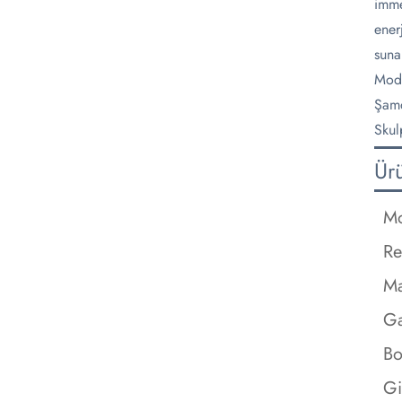
imme
ener
suna
Mode
Şamd
Skul
Ür
Mo
Re
M
Ga
Bo
Gi