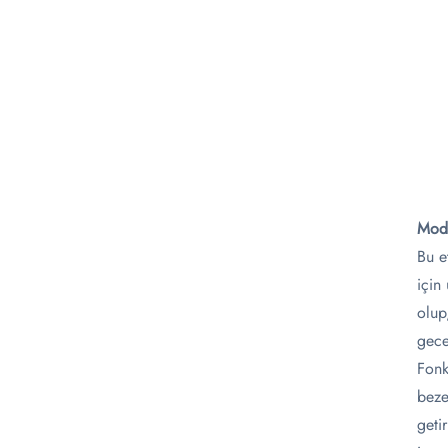
Mode
Bu e
için
olup
gece
Fonk
beze
geti