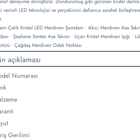
rsif deneyime dönüştürür. Dondurulmuş gibi görünen kristal damla y
ji verimli LED teknolojisi ve yerçekimini defiance zarafeti birleşti
r.
rn Çelik Kristal LED Merdiven Şamdanı • Akıcı Merdiven Asa Takımı •
anı • Şeahane Sentez Asa Takımı • Uçan Kristal Merdiven Işıği • Lüks
ptürü • Çağdaş Merdiven Odak Noktası
ün açıklaması
del Numarası
nk
alzeme
ranti
yut
riş Gerilimi