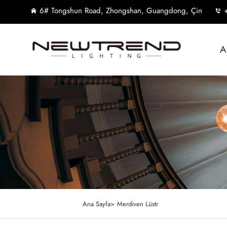
6# Tongshun Road, Zhongshan, Guangdong, Çin
A
Ana Sayfa>
Merdiven Lüstr