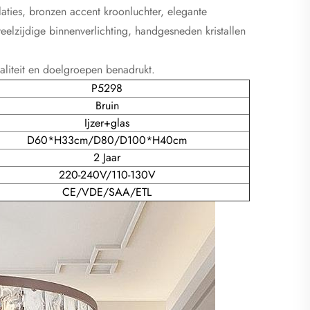
llaties, bronzen accent kroonluchter, elegante
elzijdige binnenverlichting, handgesneden kristallen
aliteit en doelgroepen benadrukt.
P5298
Bruin
Ijzer+glas
D60*H33cm/D80/D100*H40cm
2 Jaar
220-240V/110-130V
CE/VDE/SAA/ETL