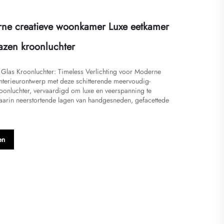
ne creatieve woonkamer Luxe eetkamer
zen kroonluchter
e Glas Kroonluchter: Timeless Verlichting voor Moderne
 interieurontwerp met deze schitterende meervoudig-
oonluchter, vervaardigd om luxe en veerspanning te
arin neerstortende lagen van handgesneden, gefacettede
en