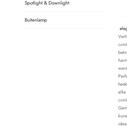
Spotlight & Downlight
Buitenlamp
​
ele
Verh
comb
beto
harm
warm
Perf
hede
elke
comb
Gema
kuns
idea