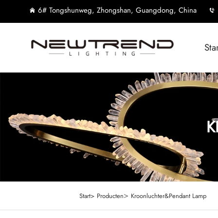
6# Tongshunweg, Zhongshan, Guangdong, China
Sta
K
>
Start>
Producten
Kroonluchter&Pendant Lamp