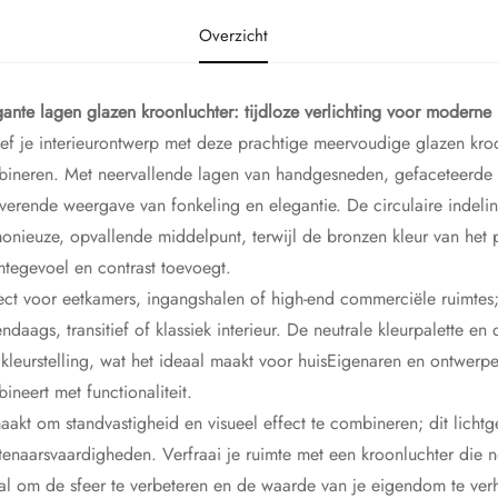
Overzicht
gante lagen glazen kroonluchter: tijdloze verlichting voor moderne
ef je interieurontwerp met deze prachtige meervoudige glazen kroo
ineren. Met neervallende lagen van handgesneden, gefaceteerde kri
verende weergave van fonkeling en elegantie. De circulaire indeli
onieuze, opvallende middelpunt, terwijl de bronzen kleur van het 
tegevoel en contrast toevoegt.
ect voor eetkamers, ingangshalen of high-end commerciële ruimtes
ndaags, transitief of klassiek interieur. De neutrale kleurpalette e
 kleurstelling, wat het ideaal maakt voor huisEigenaren en ontwerpe
ineert met functionaliteit.
akt om standvastigheid en visueel effect te combineren; dit licht
tenaarsvaardigheden. Verfraai je ruimte met een kroonluchter die n
al om de sfeer te verbeteren en de waarde van je eigendom te ver