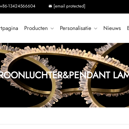
+86-13424566604
[email protected]
rtpagina
Producten
Personalisatie
Nieuws
ROONLUCHTER&PENDANT LA