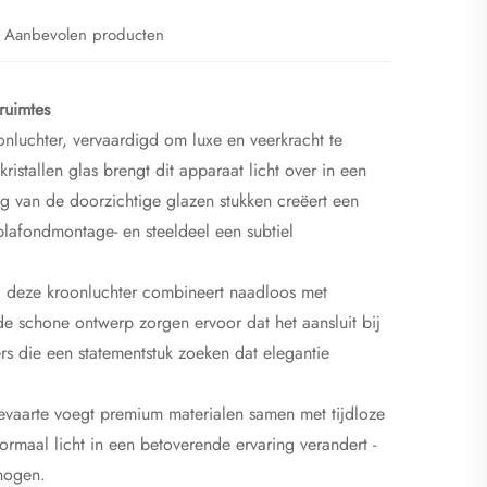
Aanbevolen producten
 ruimtes
nluchter, vervaardigd om luxe en veerkracht te
stallen glas brengt dit apparaat licht over in een
ng van de doorzichtige glazen stukken creëert een
plafondmontage- en steeldeel een subtiel
; deze kroonluchter combineert naadloos met
n de schone ontwerp zorgen ervoor dat het aansluit bij
rs die een statementstuk zoeken dat elegantie
gevaarte voegt premium materialen samen met tijdloze
ormaal licht in een betoverende ervaring verandert -
hogen.