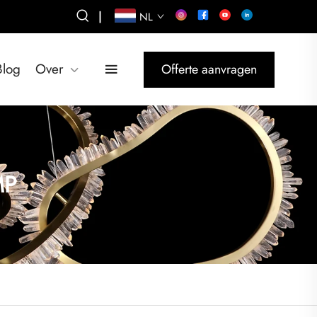
|
NL
Blog
Over
Offerte aanvragen
MP