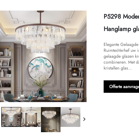
P5298 Moder
Hanglamp gla
​​Elegante Gelaagd
Ruimtes​​Verhef uw
gelaagde glazen kr
combineren. Met da
kristallen glas...
Offerte aanvrag