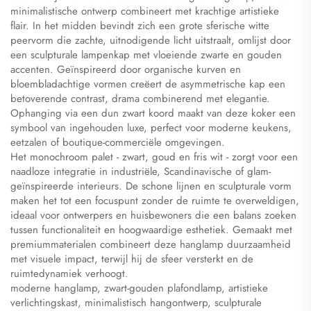
minimalistische ontwerp combineert met krachtige artistieke
flair. In het midden bevindt zich een grote sferische witte
peervorm die zachte, uitnodigende licht uitstraalt, omlijst door
een sculpturale lampenkap met vloeiende zwarte en gouden
accenten. Geïnspireerd door organische kurven en
bloembladachtige vormen creëert de asymmetrische kap een
betoverende contrast, drama combinerend met elegantie.
Ophanging via een dun zwart koord maakt van deze koker een
symbool van ingehouden luxe, perfect voor moderne keukens,
eetzalen of boutique-commerciële omgevingen.
Het monochroom palet - zwart, goud en fris wit - zorgt voor een
naadloze integratie in industriële, Scandinavische of glam-
geïnspireerde interieurs. De schone lijnen en sculpturale vorm
maken het tot een focuspunt zonder de ruimte te overweldigen,
ideaal voor ontwerpers en huisbewoners die een balans zoeken
tussen functionaliteit en hoogwaardige esthetiek. Gemaakt met
premiummaterialen combineert deze hanglamp duurzaamheid
met visuele impact, terwijl hij de sfeer versterkt en de
ruimtedynamiek verhoogt.
moderne hanglamp, zwart-gouden plafondlamp, artistieke
verlichtingskast, minimalistisch hangontwerp, sculpturale