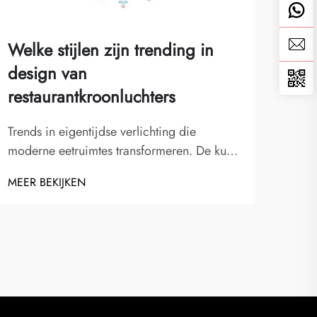
Welke stijlen zijn trending in
Wel
design van
een
restaurantkroonluchters
dub
Trends in eigentijdse verlichting die
De k
moderne eetruimtes transformeren. De kunst
afme
van het ontwerpen van
een 
MEER BEKIJKEN
MEER
restaurantkroonluchters heeft zich de
De i
afgelopen jaren sterk ontwikkeld, verder
kroo
evoluerend dan traditionele kristallen
inko
armaturen door innovatieve materialen,
mees
vormen en technologieën te omarmen...
gepo
zijn
verli