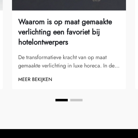
Waarom is op maat gemaakte
verlichting een favoriet bij
hotelontwerpers
De transformatieve kracht van op maat
gemaakte verlichting in luxe horeca. In de
concurrerende wereld van luxe horeca is
MEER BEKIJKEN
elk detail belangrijk. Onder deze cruciale
elementen valt op maat gemaakte
verlichting op als een essentiële component
die hotelontwerpers overwegen...