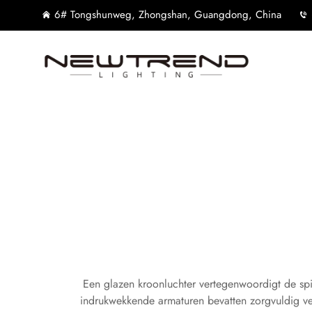
6# Tongshunweg, Zhongshan, Guangdong, China
Een glazen kroonluchter vertegenwoordigt de spi
indrukwekkende armaturen bevatten zorgvuldig ver