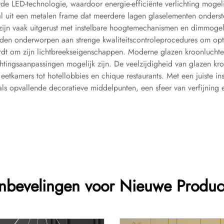
LED-technologie, waardoor energie-efficiënte verlichting mogelijk 
al uit een metalen frame dat meerdere lagen glaselementen ondersteu
zijn vaak uitgerust met instelbare hoogtemechanismen en dimmogeli
en onderworpen aan strenge kwaliteitscontroleprocedures om opt
rdt om zijn lichtbreekseigenschappen. Moderne glazen kroonlucht
ingsaanpassingen mogelijk zijn. De veelzijdigheid van glazen kroo
etkamers tot hotellobbies en chique restaurants. Met een juiste in
ls opvallende decoratieve middelpunten, een sfeer van verfijning en 
nbevelingen voor Nieuwe Produc