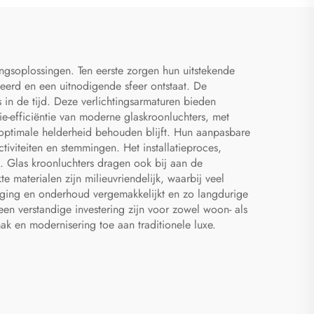
creatief simpel U-vormige
ontwerperkroonluchter
ngsoplossingen. Ten eerste zorgen hun uitstekende
eerd en een uitnodigende sfeer ontstaat. De
n de tijd. Deze verlichtingsarmaturen bieden
gie-efficiëntie van moderne glaskroonluchters, met
de optimale helderheid behouden blijft. Hun aanpasbare
tiviteiten en stemmingen. Het installatieproces,
n. Glas kroonluchters dragen ook bij aan de
materialen zijn milieuvriendelijk, waarbij veel
iging en onderhoud vergemakkelijkt en zo langdurige
een verstandige investering zijn voor zowel woon- als
k en modernisering toe aan traditionele luxe.