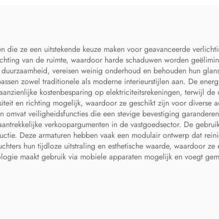
n die ze een uitstekende keuze maken voor geavanceerde verlichti
rlichting van de ruimte, waardoor harde schaduwen worden geëlimin
uurzaamheid, vereisen weinig onderhoud en behouden hun glans i
passen zowel traditionele als moderne interieurstijlen aan. De ener
 aanzienlijke kostenbesparing op elektriciteitsrekeningen, terwijl 
eit en richting mogelijk, waardoor ze geschikt zijn voor diverse ac
en omvat veiligheidsfuncties die een stevige bevestiging garandere
rekkelijke verkoopargumenten in de vastgoedsector. De gebruikte 
ductie. Deze armaturen hebben vaak een modulair ontwerp dat rein
hters hun tijdloze uitstraling en esthetische waarde, waardoor ze 
logie maakt gebruik via mobiele apparaten mogelijk en voegt gema