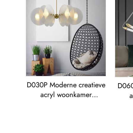
D030P Moderne creatieve
D060
acryl woonkamer
a
eetkamer slaapkamer led
eetk
Kroonluchter