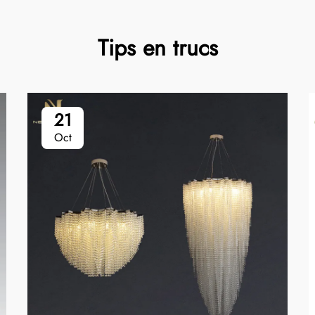
Tips en trucs
21
Oct