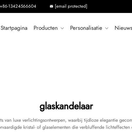
+86-13424566604
[email protected]
Startpagina
Producten
Personalisatie
Nieuw
glaskandelaar
ts van luxe verlichtingsontwerpen, waarbij tijdloze elegantie geco
vaardigde kristal- of glaselementen die verbluffende lichteffecte