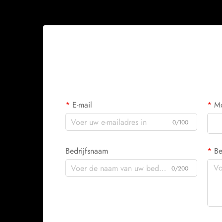
E-mail
Mo
0/100
Bedrijfsnaam
Be
0/200