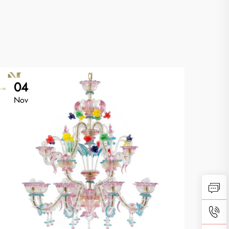
04
0
Nov
No