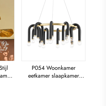
tijl
P054 Woonkamer
kamer
eetkamer slaapkamer
Frame
kunst moderne zwarte
oper
ijzeren kroonluchter E26
aansluiting verlichting