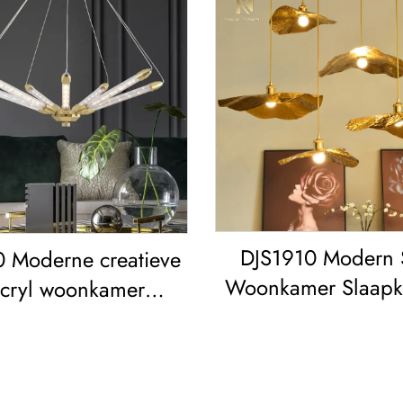
DJS1910 Modern S
 Moderne creatieve
Woonkamer Slaap
cryl woonkamer
Versiering IJzeren 
amer slaapkamer led
Waterlelie Led K
Kroonluchter
Plafondlamp