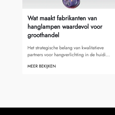
Wat maakt fabrikanten van
hanglampen waardevol voor
groothandel
Het strategische belang van kwalitatieve
partners voor hangverlichting in de huidige
dynamische verlichtingsindustrie spelen
MEER BEKIJKEN
fabrikanten van hanglampen een cruciale
rol bij het vormgeven van het succes van
groothandels. Deze gespecialiseerde
fabrikanten combineren artistiek ontwerp...