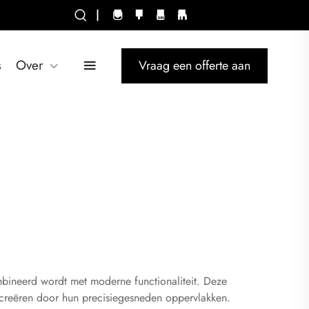
|
s
Over
Vraag een offerte aan
mbineerd wordt met moderne functionaliteit. Deze
n creëren door hun precisiegesneden oppervlakken.