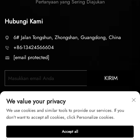
Pertanyaan yang Sering Diajukan
Hubungi Kami
6# Jalan Tongshun, Zhongshan, Guangdong, China
+86-13424566604
[email protected]
KIRIM
We value your privacy
We use cookies and similar tools to provide our services. If you
don't want to accept all cookies, click Personalize cookies.
Hak Cipta © 2026 zhongshan LC lighting Co.,LTD. Seluruh
Accept all
hak dilindungi