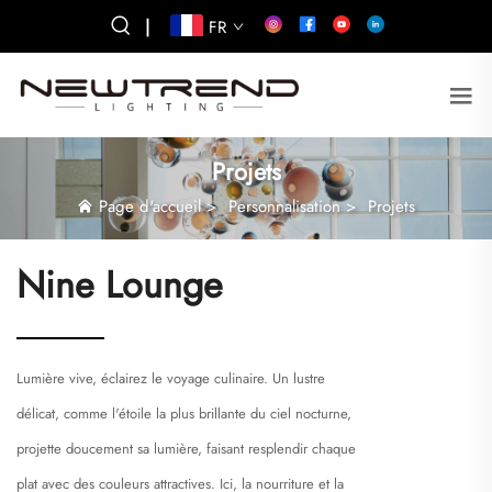
|
FR
Projets
Page d'accueil
>
Personnalisation
>
Projets
Nine Lounge
Lumière vive, éclairez le voyage culinaire. Un lustre
délicat, comme l'étoile la plus brillante du ciel nocturne,
projette doucement sa lumière, faisant resplendir chaque
plat avec des couleurs attractives. Ici, la nourriture et la