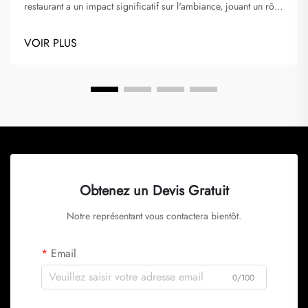
restaurant a un impact significatif sur l'ambiance, jouant un rôle
essentiel dans la création d'expériences culinaires mémorables.
L'éclairage établit l'atmosphère et l'humeur, transmises par les
VOIR PLUS
lustres, influençant ainsi...
Obtenez un Devis Gratuit
Notre représentant vous contactera bientôt.
Email
0/100