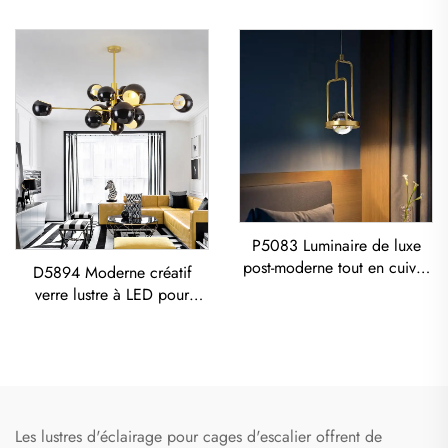
Chambre
lustre en fer et acrylique à
LED pour salon et salle à
manger
P5083 Luminaire de luxe
post-moderne tout en cuivre
D5894 Moderne créatif
pour salon, salle à manger,
verre lustre à LED pour
chambre à coucher - Lustre
salon, salle à manger et
chambre avec suspension
dorée
Les lustres d'éclairage pour cages d'escalier offrent de