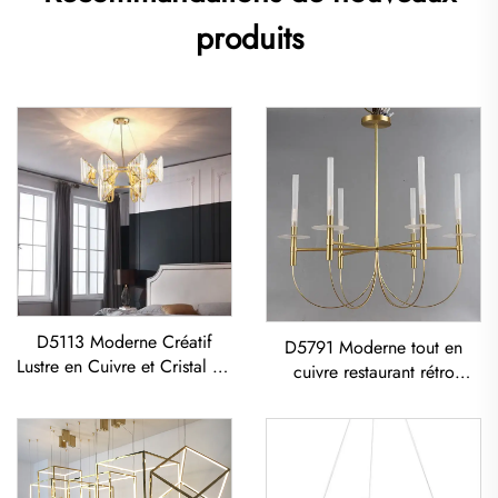
produits
D5113 Moderne Créatif
D5791 Moderne tout en
Lustre en Cuivre et Cristal K9
cuivre restaurant rétro
LED pour Salon Salle à
minimaliste vintage lumière
Manger
plafonnière américaine lustre
en cuivre rétro