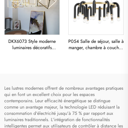
DKX6073 Style moderne
P054 Salle de séjour, salle à
luminaires décoratifs
manger, chambre à coucher,
d'intérieur en or titane acier
art moderne, lustre en fer
inoxydable cube lustre led
noir E26 socket éclairage
créatif simple en forme de U
designer
Les lustres modernes offrent de nombreux avantages pratiques
qui en font un excellent choix pour les espaces
contemporains. Leur efficacité énergétique se distingue
comme un avantage majeur, la technologie LED réduisant la
consommation d'électricité jusqu'à 75 % par rapport aux
luminaires traditionnels. L'intégration de fonctionnalités
intelligentes permet aux utilisateurs de contrôler à distance les