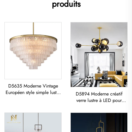
produits
D5635 Moderne Vintage
Européen style simple lustre
D5894 Moderne créatif
en verre couché classique
verre lustre à LED pour
pour salon et salle à manger
salon, salle à manger et
à LED
chambre avec suspension
dorée