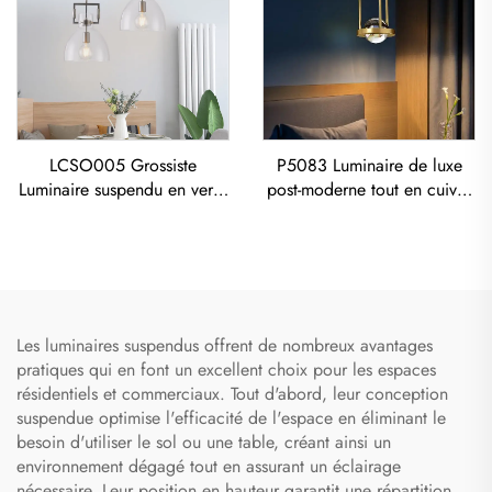
LCSO005 Grossiste
P5083 Luminaire de luxe
Luminaire suspendu en verre
post-moderne tout en cuivre
cuivré pour intérieur, salon,
pour salon, salle à manger,
chambre à coucher, décor
chambre à coucher - Lustre
en verre LED
Les luminaires suspendus offrent de nombreux avantages
pratiques qui en font un excellent choix pour les espaces
résidentiels et commerciaux. Tout d'abord, leur conception
suspendue optimise l'efficacité de l'espace en éliminant le
besoin d'utiliser le sol ou une table, créant ainsi un
environnement dégagé tout en assurant un éclairage
nécessaire. Leur position en hauteur garantit une répartition