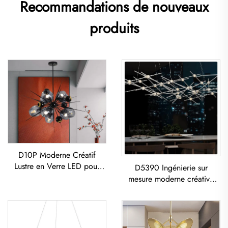
Recommandations de nouveaux
produits
D10P Moderne Créatif
Lustre en Verre LED pour
D5390 Ingénierie sur
Salon Salle à Manger
mesure moderne créative
Chambre
lustre en fer et acrylique à
LED pour salon et salle à
manger