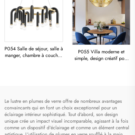
P054 Salle de séjour, salle à
P055 Villa moderne et
manger, chambre à coucher,
simple, design créatif pour
art moderne, lustre en fer
salon et salle à manger,
noir E26 socket éclairage
Lustre doré LED éclairage
créatif simple en forme de U
moderne
designer
Le lustre en plumes de verre offre de nombreux avantages
convaincants qui en font un choix exceptionnel pour un
éclairage intérieur sophistiqué. Tout d'abord, son design
unique crée un impact visuel incomparable, agissant à la fois
comme un dispositif d'éclairage et comme un élément central
artistique. L'utilisation de plumes en verre soufflé à la main