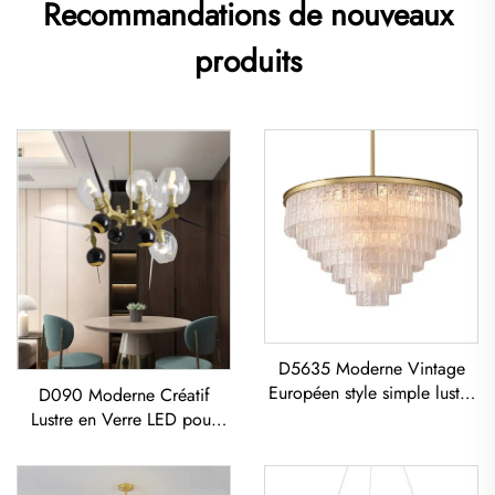
Recommandations de nouveaux
produits
D5635 Moderne Vintage
Européen style simple lustre
D090 Moderne Créatif
en verre couché classique
Lustre en Verre LED pour
pour salon et salle à manger
Salon Salle à Manger
à LED
Chambre