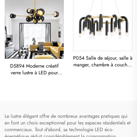
P054 Salle de séjour, salle à
manger, chambre à coucher,
D5894 Moderne créatif
art moderne, lustre en fer
verre lustre à LED pour
noir E26 socket éclairage
salon, salle à manger et
créatif simple en forme de U
chambre avec suspension
designer
dorée
Le lustre élégant offre de nombreux avantages pratiques qui
en font un choix exceptionnel pour les espaces résidentiels et
commerciaux. Tout d'abord, sa technologie LED éco-
énergétique réduit considérablement la consommation