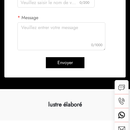
0/200
Message
0/1000
Envoyer
lustre élaboré