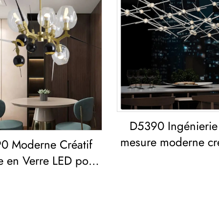
D5390 Ingénierie
mesure moderne cré
0 Moderne Créatif
lustre en fer et acry
e en Verre LED pour
LED pour salon et s
on Salle à Manger
manger
Chambre