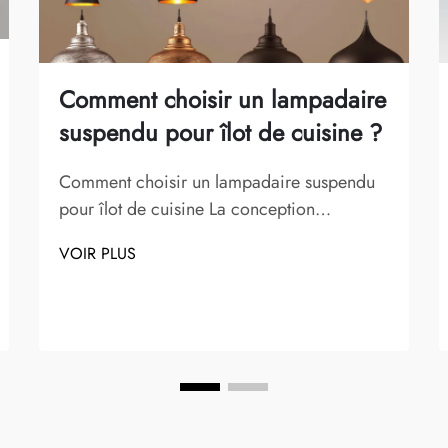
Comment choisir un lampadaire
suspendu pour îlot de cuisine ?
Comment choisir un lampadaire suspendu
pour îlot de cuisine La conception
d'éclairage joue un rôle essentiel dans la
VOIR PLUS
définition de la fonctionnalité et de
l'atmosphère d'une cuisine. Parmi les
différents types de luminaires, les
lampadaires suspendus comptent parmi les
options les plus polyvalentes et élégantes...