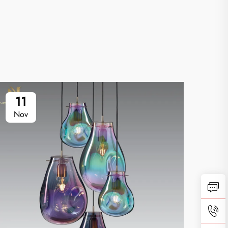
11
0
Nov
No