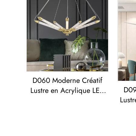
D060 Moderne Créatif
D09
Lustre en Acrylique LED
Lustr
pour Salon Salle à
Sal
Manger Chambre