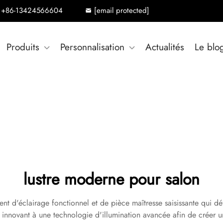
+86-13424566604
[email protected]
Produits
Personnalisation
Actualités
Le blo
lustre moderne pour salon
nt d'éclairage fonctionnel et de pièce maîtresse saisissante qui d
n innovant à une technologie d'illumination avancée afin de créer 