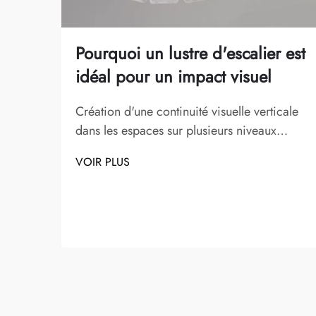
Pourquoi un lustre d'escalier est
idéal pour un impact visuel
Création d'une continuité visuelle verticale
dans les espaces sur plusieurs niveaux
L'importance de l'alignement vertical dans
VOIR PLUS
la conception des puits d'escalier
L'alignement vertical joue un rôle essentiel
dans la conception des lustres d'escalier et
des puits d'escalier, améliorant le flux visuel
et guidant l'œil de manière fluide...