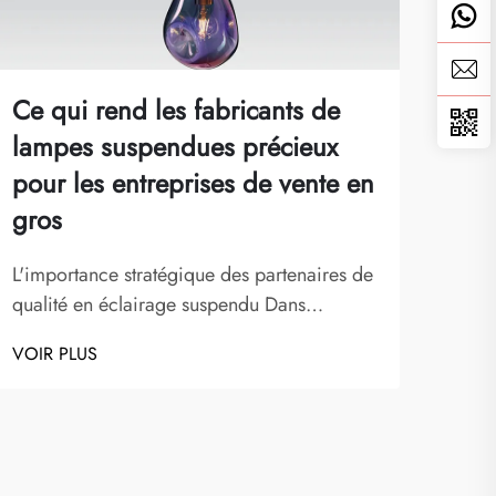
Ce qui rend les fabricants de
Que
lampes suspendues précieux
est
pour les entreprises de vente en
hau
gros
Sélec
espa
L'importance stratégique des partenaires de
l'en
qualité en éclairage suspendu Dans
VOIR
donne
l'industrie de l'éclairage actuelle et
VOIR PLUS
cœur
dynamique, les fabricants de lampes
un ma
suspendues jouent un rôle central dans la
fois 
réussite des entreprises de vente en gros.
Ces fabricants spécialisés allient design
artistique...