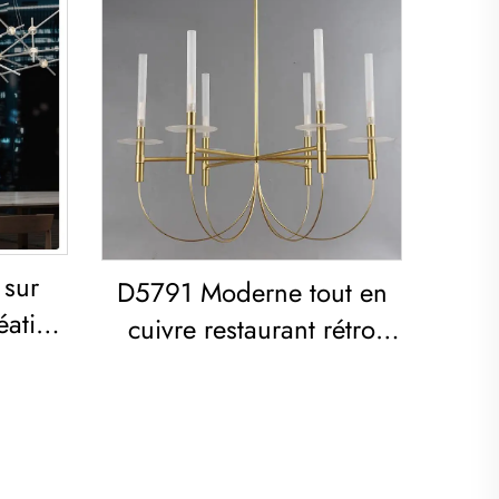
 sur
D5791 Moderne tout en
ative
cuivre restaurant rétro
lique à
minimaliste vintage
alle à
lumière plafonnière
américaine lustre en
cuivre rétro