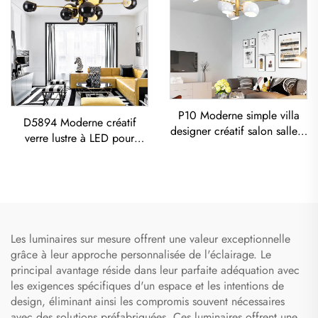
P10 Moderne simple villa
D5894 Moderne créatif
designer créatif salon salle à
verre lustre à LED pour
manger Lustre Fer- Art
salon, salle à manger et
Peinture en aérosol Lumière
chambre avec suspension
suspendue
dorée
Les luminaires sur mesure offrent une valeur exceptionnelle
grâce à leur approche personnalisée de l'éclairage. Le
principal avantage réside dans leur parfaite adéquation avec
les exigences spécifiques d'un espace et les intentions de
design, éliminant ainsi les compromis souvent nécessaires
avec des solutions préfabriquées. Ces luminaires offrent une