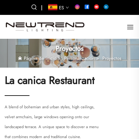
|
ES
Proyectos
Página de inicio
>
Personalización
>
Proyectos
La canica Restaurant
A blend of bohemian and urban styles, high ceilings,
velvet armchairs, large windows opening onto our
landscaped terrace. A unique space to discover a menu
that combines modern and traditional cuisine.