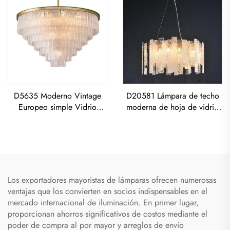
LED con motivos de peces
dorados y kois. Pendiente
de iluminación
D5635 Moderno Vintage
D20581 Lámpara de techo
Europeo simple Vidrio
moderna de hoja de vidrio
capas clásico sala de estar
para sala de estar de
comedor led Candelabro
restaurante, postmoderna de
lujo todo de cobre
Los exportadores mayoristas de lámparas ofrecen numerosas
ventajas que los convierten en socios indispensables en el
mercado internacional de iluminación. En primer lugar,
proporcionan ahorros significativos de costos mediante el
poder de compra al por mayor y arreglos de envío