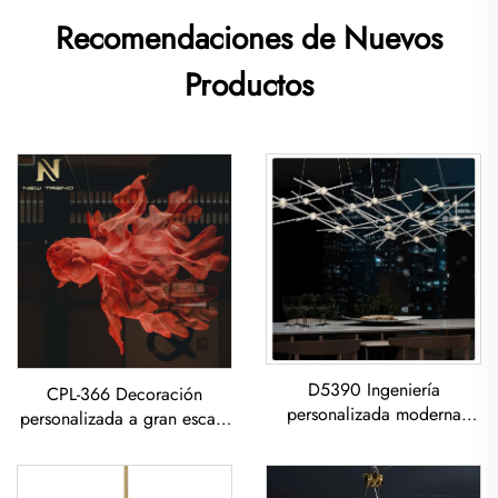
Recomendaciones de Nuevos
Productos
D5390 Ingeniería
CPL-366 Decoración
personalizada moderna
personalizada a gran escala
creativa sala de estar
para hoteles, vestíbulos,
comedor hierro acrílico led
salones de exposición, bar,
Candelabro
resort, restaurante. Araña de