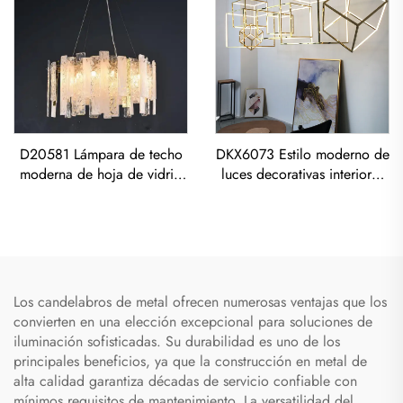
D20581 Lámpara de techo
DKX6073 Estilo moderno de
moderna de hoja de vidrio
luces decorativas interiores
para sala de estar de
oro titanio acero inoxidable
restaurante, postmoderna de
cubo lámpara de techo led
lujo todo de cobre
Los candelabros de metal ofrecen numerosas ventajas que los
convierten en una elección excepcional para soluciones de
iluminación sofisticadas. Su durabilidad es uno de los
principales beneficios, ya que la construcción en metal de
alta calidad garantiza décadas de servicio confiable con
mínimos requisitos de mantenimiento. La versatilidad del