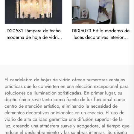
D20581 Lámpara de techo
DKX6073 Estilo moderno de
moderna de hoja de vidrio
luces decorativas interiores
para sala de estar de
oro titanio acero inoxidable
restaurante, postmoderna de
cubo lámpara de techo led
lujo todo de cobre
El candelabro de hojas de vidrio ofrece numerosas ventajas
prácticas que lo convierten en una elección excepcional para
soluciones de iluminación sofisticadas. En primer lugar, su
diseño único sirve tanto como fuente de luz funcional como
centro de atención artístico, eliminando la necesidad de
elementos decorativos adicionales en un espacio. El uso de
vidrio de alta calidad garantiza una difusión superior de la
luz, creando una atmósfera suave y acogedora, al tiempo que
reduce el deslumbramiento y las sombras intensas. Su diseño