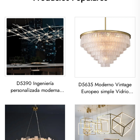
D5390 Ingeniería
D5635 Moderno Vintage
personalizada moderna
Europeo simple Vidrio
creativa sala de estar
capas clásico sala de estar
comedor hierro acrílico led
comedor led Candelabro
Candelabro