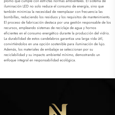
plomo que cumple con estrictas normas ambientales. El sistema de
iluminación LED no solo reduce el consumo de energía, sino que
también minimiza la necesidad de reemplazar con frecuencia las
bombillas, reduciendo los residuos y los requisitos de mantenimiento.
El proceso de fabricación destaca por una gestión responsable de los
recursos, empleando sistemas de reciclaje de agua y hornos
eficientes en el consumo energético durante la producción del vidrio.
La durabilidad de estos candelabros garantiza una larga vida útil,
convirtiéndolos en una opción sostenible para iluminación de lujo.
Además, los materiales de embalaje se seleccionan por su
reciclabilidad y su impacto ambiental mínimo, demostrando un
enfoque integral en responsabilidad ecológica.