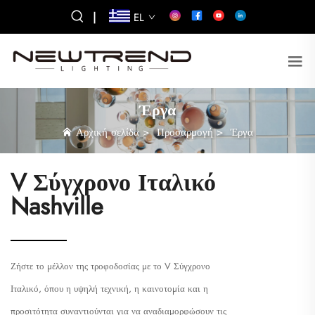
|
EL
Έργα
Αρχική σελίδα
>
Προσαρμογή
>
Έργα
V Σύγχρονο Ιταλικό
Nashville
Ζήστε το μέλλον της τροφοδοσίας με το V Σύγχρονο
Ιταλικό, όπου η υψηλή τεχνική, η καινοτομία και η
προσιτότητα συναντιούνται για να αναδιαμορφώσουν τις