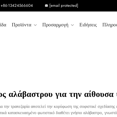
+86-13424566604
[email protected]
ίδα
Προϊόντα
Προσαρμογή
Ειδήσεις
Πληρο
ος αλάβαστρου για την αίθουσα
α την τραπεζαρία αποτελεί την κορύφωση της σοφιστικέ σχεδίασης
ικά κατασκευασμένο φωτιστικό διαθέτει γνήσιο αλάβαστρο, γνωστό γ