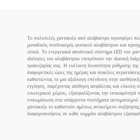
με LED
Φωτισ
Το πολυτελές χαντακιέρ από αλάβαστρο προσφέρει πολλ
μοναδικός συνδυασμός φυσικού αλαβάστρου και προηγμ
υλικά. Το ενεργειακά αποδοτικό σύστημα LED του χαντ
ιδιότητες του αλαβάστρου επιτρέπουν την ιδανική διάχ
τραπεζαρίας σας. Η ευέλικτη δυνατότητα ρύθμισης της
διαφορετικές ώρες της ημέρας και ποικίλες περιστάσει
καθιστώντας το μια αξιόλογη επένδυση στην αισθητική
εγγύηση, παρέχοντας αίσθηση ασφάλειας και εύκολη σ
εσωτερικού χώρου, εξασφαλίζοντας την επικαιρότητά τ
ενσωμάτωση στα υπάρχοντα συστήματα αυτοματισμού τ
χαντακιέρ το καθιστούν αμέσως αντικείμενο συζήτησης,
διαφοροποιήσεις σε κάθε κομμάτι αλαβάστρου εξασφαλί