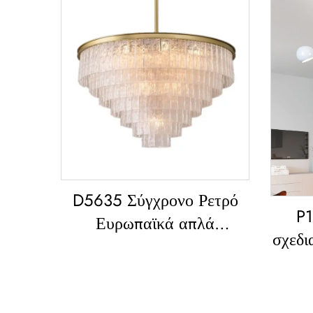
D5635 Σύγχρονο Ρετρό
P1
Ευρωπαϊκά απλά
σχεδι
στρώματα γυαλιού
β
κλασικά φωτιστικά
τραπ
αίθουσας ζωής τραπεζιού
Σίδ