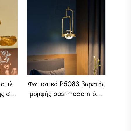
στιλ
Φωτιστικό P5083 βαρετής
ς στο
μορφής post-modern όλο
αι το
χαλκό για σαλόνι,
α με
τραπεζαρία και δωμάτιο
ερο
κοιμάσης