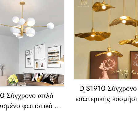
DJS1910 Σύγχρονο 
0 Σύγχρονο απλό
εσωτερικής κοσμήση
ασμένο φωτιστικό για
ζωντανό δωμάτιο κ
ιλλα, κατοικία ή
δωμάτιο, κοσμήματ
εζαρία, Λυρίδα από
πλαίσιο από σίδ
ερο - Καλλιτεχνικά