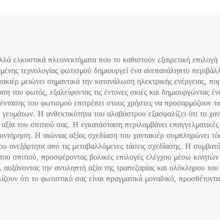
φύλλων λιλιθιού μ
τικά με Χρωματισμό
χαλκού κρεμασ
φωτιστικό
ά ελκυστικά πλεονεκτήματα που το καθιστούν εξαιρετική επιλογή γ
ένης τεχνολογίας φωτισμού δημιουργεί ένα ανεπανάληπτο περιβάλλ
ακιέρ μειώνει σημαντικά την κατανάλωση ηλεκτρικής ενέργειας, πα
υση του φωτός, εξαλείφοντας τις έντονες σκιές και δημιουργώντας έ
 έντασης του φωτισμού επιτρέπει στους χρήστες να προσαρμόζουν τ
ς γευμάτων. Η ανθεκτικότητα του αλαβάστρου εξασφαλίζει ότι το χαντ
 αξία του σπιτιού σας. Η εγκατάσταση περιλαμβάνει επαγγελματικέ
υντήρηση. Η αιώνιας αξίας σχεδίαση του χαντακιέρ συμπληρώνει τ
ου ανεξάρτητα από τις μεταβαλλόμενες τάσεις σχεδίασης. Η συμβατό
ου σπιτιού, προσφέροντας βολικές επιλογές ελέγχου μέσω κινητών
 αυξάνοντας την αντιληπτή αξία της τραπεζαρίας και ολόκληρου του 
ζουν ότι το φωτιστικό σας είναι πραγματικά μοναδικό, προσθέτοντ