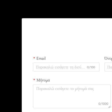
Email
Όνο
0/100
Μήνυμα
0/1000