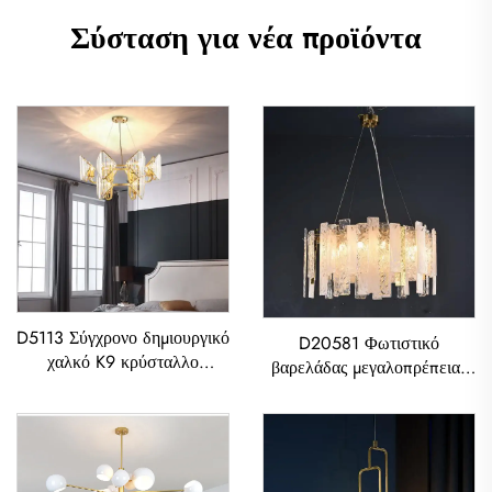
Σύσταση για νέα προϊόντα
D5113 Σύγχρονο δημιουργικό
D20581 Φωτιστικό
χαλκό K9 κρύσταλλο
βαρελάδας μεγαλοπρέπειας
αίθουσας ζωής τραπεζιού
postmodern από καθαρό
φωτιστικό με LED
χαλκό για εστιατόρια και
ζωντανό δωμάτιο Σύγχρονο
Γυαλινό Φύλλο Λύχνισμα