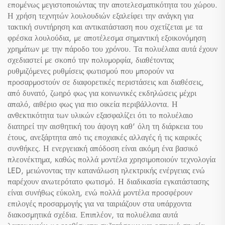
επομένως μεγιστοποιώντας την αποτελεσματικότητα του χώρου.
Η χρήση τεχνητών λουλουδιών εξαλείφει την ανάγκη για
τακτική συντήρηση και αντικατάσταση που σχετίζεται με τα
φρέσκα λουλούδια, με αποτέλεσμα σημαντική εξοικονόμηση
χρημάτων με την πάροδο του χρόνου. Τα πολυέλαια αυτά έχουν
σχεδιαστεί με σκοπό την πολυμορφία, διαθέτοντας
ρυθμιζόμενες ρυθμίσεις φωτισμού που μπορούν να
προσαρμοστούν σε διαφορετικές περιστάσεις και διαθέσεις,
από δυνατό, ζωηρό φως για κοινωνικές εκδηλώσεις μέχρι
απαλό, αιθέριο φως για πιο οικεία περιβάλλοντα. Η
ανθεκτικότητα των υλικών εξασφαλίζει ότι το πολυέλαιο
διατηρεί την αισθητική του άψογη καθ' όλη τη διάρκεια του
έτους, ανεξάρτητα από τις εποχιακές αλλαγές ή τις καιρικές
συνθήκες. Η ενεργειακή απόδοση είναι ακόμη ένα βασικό
πλεονέκτημα, καθώς πολλά μοντέλα χρησιμοποιούν τεχνολογία
LED, μειώνοντας την κατανάλωση ηλεκτρικής ενέργειας ενώ
παρέχουν ανωτερότατο φωτισμό. Η διαδικασία εγκατάστασης
είναι συνήθως εύκολη, ενώ πολλά μοντέλα προσφέρουν
επιλογές προσαρμογής για να ταιριάζουν στα υπάρχοντα
διακοσμητικά σχέδια. Επιπλέον, τα πολυέλαια αυτά