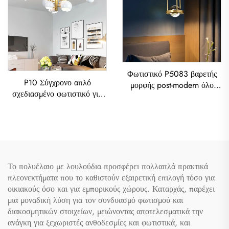
Φωτιστικό P5083 βαρετής
P10 Σύγχρονο απλό
μορφής post-modern όλο
σχεδιασμένο φωτιστικό για
χαλκό για σαλόνι, τραπεζαρία
βιλλα, κατοικία ή
και δωμάτιο κοιμάσης
τραπεζαρία, Λυρίδα από
Σίδερο - Καλλιτεχνικά
Φωτιστικά με Χρωματισμό
Το πολυέλαιο με λουλούδια προσφέρει πολλαπλά πρακτικά
πλεονεκτήματα που το καθιστούν εξαιρετική επιλογή τόσο για
οικιακούς όσο και για εμπορικούς χώρους. Καταρχάς, παρέχει
μια μοναδική λύση για τον συνδυασμό φωτισμού και
διακοσμητικών στοιχείων, μειώνοντας αποτελεσματικά την
ανάγκη για ξεχωριστές ανθοδεσμίες και φωτιστικά, και