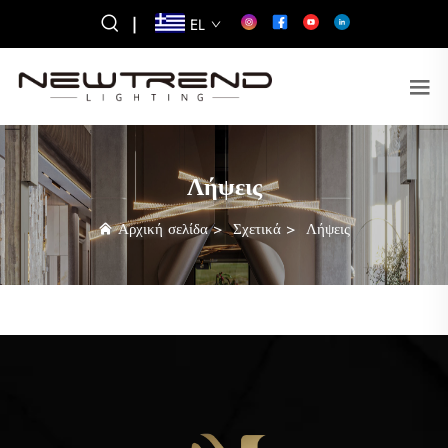
|
EL
Λήψεις
Αρχική σελίδα
>
Σχετικά
>
Λήψεις